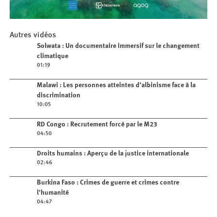
Play
Autres vidéos
Solwata : Un documentaire immersif
Play video
Solwata : Un documentaire immersif sur le changement
sur le changement climatique
climatique
01:19
Play video
Malawi : Les personnes atteintes d’albinisme face à la
discrimination
10:05
Play video
RD Congo : Recrutement forcé par le M23
04:50
Play video
Droits humains : Aperçu de la justice internationale
02:46
Play video
Burkina Faso : Crimes de guerre et crimes contre
l’humanité
04:47