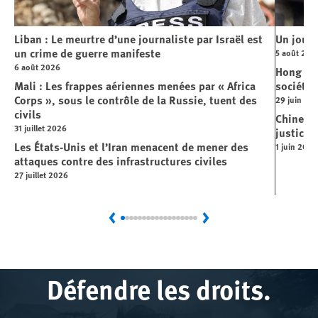
Liban : Le meurtre d’une journaliste par Israël est
Un journ
un crime de guerre manifeste
5 août 202
6 août 2026
Hong Kon
Mali : Les frappes aériennes menées par « Africa
société
Corps », sous le contrôle de la Russie, tuent des
29 juin 20
civils
Chine : 
31 juillet 2026
justice 
Les États-Unis et l’Iran menacent de mener des
1 juin 2026
attaques contre des infrastructures civiles
27 juillet 2026
Previous
Next
Défendre les droits.