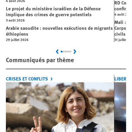
6 août 2026
RD Cong
Le projet du ministère israélien de la Défense
confirme
implique des crimes de guerre potentiels
4 août 202
3 août 2026
Mali : L
Arabie saoudite : nouvelles exécutions de migrants
Corps »,
éthiopiens
civils
29 juillet 2026
31 juillet 2
Previous
Next
Communiqués par thème
CRISES ET CONFLITS
LIBERTÉ