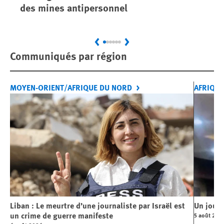
des mines antipersonnel
dé
Previous
Next
Communiqués par région
MOYEN-ORIENT/AFRIQUE DU NORD
AFRIQUE
Liban : Le meurtre d’une journaliste par Israël est
Un journ
un crime de guerre manifeste
5 août 202