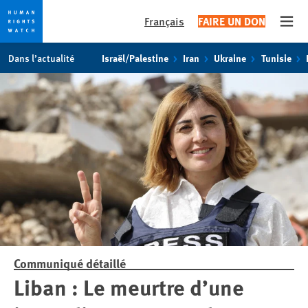
Français
FAIRE UN DON
Open
Skip
Skip
Dans l’actualité
Israël/Palestine
Iran
Ukraine
Tunisie
to
to
cookie
main
privacy
content
notice
Communiqué détaillé
Liban : Le meurtre d’une