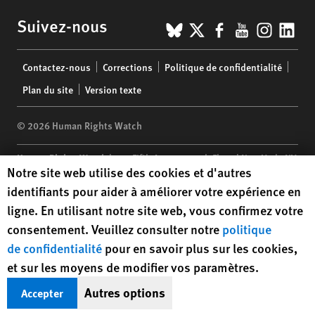
BlueSky
X
Facebook
YouTub
Insta
Lin
Suivez-nous
Footer
Contactez-nous
Corrections
Politique de confidentialité
menu
Plan du site
Version texte
© 2026 Human Rights Watch
Human Rights Watch
| 350 Fifth Avenue, 34th Floor | New York,
NY
Human Rights Watch cookie preferences
Notre site web utilise des cookies et d'autres
10118-3299
USA
|
t
1.212.290.4700
identifiants pour aider à améliorer votre expérience en
Human Rights Watch
is a 501(C)(3) nonprofit registered in the US
ligne. En utilisant notre site web, vous confirmez votre
under EIN: 13-2875808
consentement. Veuillez consulter notre
politique
de confidentialité
pour en savoir plus sur les cookies,
et sur les moyens de modifier vos paramètres.
Autres options
Accepter