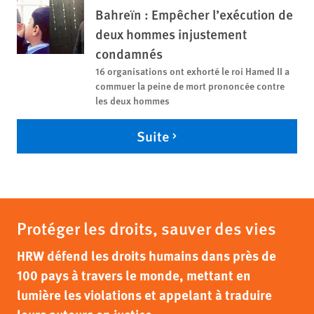
Bahreïn : Empêcher l’exécution de
deux hommes injustement
condamnés
16 organisations ont exhorté le roi Hamed II a
commuer la peine de mort prononcée contre
les deux hommes
Suite
Protéger les droits, sauver des vies
HRW défend les droits humains dans près de
100 pays à travers le monde, mettant en
lumière les violations et appelant à traduire