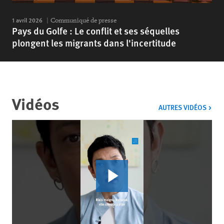
1 avril 2026
Communiqué de presse
Pays du Golfe : Le conflit et ses séquelles
plongent les migrants dans l'incertitude
Vidéos
VIDÉ
AUTRES VIDÉOS