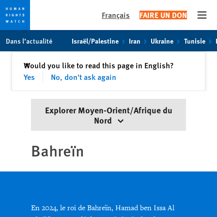
Français
FAIRE UN DON
Open
Skip
Skip
Dans l’actualité
Israël/Palestine
Iran
Ukraine
Tunisie
to
to
cookie
main
Fermer
Would you like to read this page in English?
✕
privacy
content
Yes
No, don't ask again
notice
Explorer Moyen-Orient/Afrique du
Nord
Bahreïn
En 2024, le roi de Bahreïn, Hamad ben Issa Al