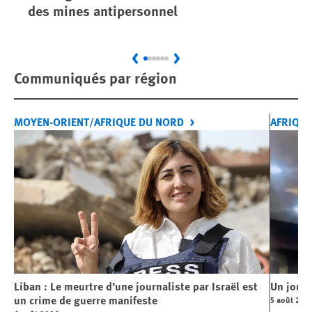
des mines antipersonnel
dé
Previous
Next
Communiqués par région
MOYEN-ORIENT/AFRIQUE DU NORD
AFRIQUE
Liban : Le meurtre d’une journaliste par Israël est
Un journ
un crime de guerre manifeste
5 août 202