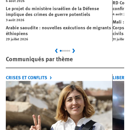
6 août 2026
RD Cong
Le projet du ministère israélien de la Défense
confirme
implique des crimes de guerre potentiels
4 août 202
3 août 2026
Mali : L
Arabie saoudite : nouvelles exécutions de migrants
Corps »,
éthiopiens
civils
29 juillet 2026
31 juillet 2
Previous
Next
Communiqués par thème
CRISES ET CONFLITS
LIBERTÉ