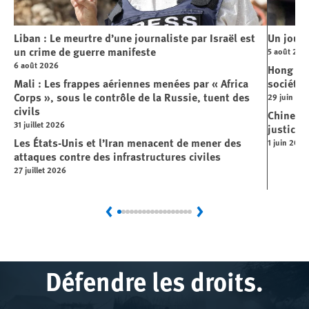
Liban : Le meurtre d’une journaliste par Israël est
Un journ
un crime de guerre manifeste
5 août 202
6 août 2026
Hong Kon
Mali : Les frappes aériennes menées par « Africa
société
Corps », sous le contrôle de la Russie, tuent des
29 juin 20
civils
Chine : 
31 juillet 2026
justice 
Les États-Unis et l’Iran menacent de mener des
1 juin 2026
attaques contre des infrastructures civiles
27 juillet 2026
Previous
Next
Défendre les droits.