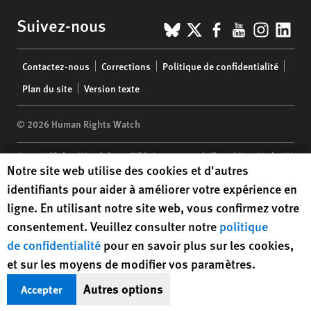
BlueSky
X
Facebook
YouTub
Insta
Lin
Suivez-nous
Footer
Contactez-nous
Corrections
Politique de confidentialité
menu
Plan du site
Version texte
© 2026 Human Rights Watch
Human Rights Watch
| 350 Fifth Avenue, 34th Floor | New York,
NY
Human Rights Watch cookie preferences
Notre site web utilise des cookies et d'autres
10118-3299
USA
|
t
1.212.290.4700
identifiants pour aider à améliorer votre expérience en
Human Rights Watch
is a 501(C)(3) nonprofit registered in the US
ligne. En utilisant notre site web, vous confirmez votre
under EIN: 13-2875808
consentement. Veuillez consulter notre
politique
de confidentialité
pour en savoir plus sur les cookies,
et sur les moyens de modifier vos paramètres.
Autres options
Accepter