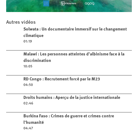
Play
Autres vidéos
Solwata : Un documentaire immersif
Play video
Solwata : Un documentaire immersif sur le changement
sur le changement climatique
climatique
01:19
Play video
Malawi : Les personnes atteintes d’albinisme face à la
discrimination
10:05
Play video
RD Congo : Recrutement forcé par le M23
04:50
Play video
Droits humains : Aperçu de la justice internationale
02:46
Play video
Burkina Faso : Crimes de guerre et crimes contre
l’humanité
04:47