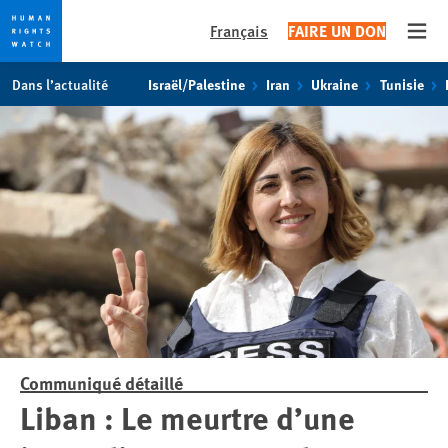
Français
FAIRE UN DON
Open
Skip
Skip
Dans l’actualité
Israël/Palestine
Iran
Ukraine
Tunisie
to
to
cookie
main
privacy
content
notice
Communiqué détaillé
Liban : Le meurtre d’une