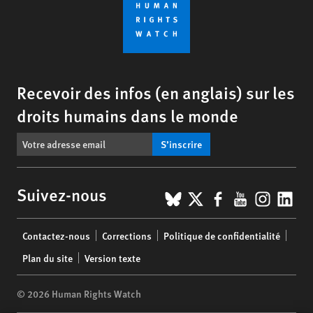
Recevoir des infos (en anglais) sur les
droits humains dans le monde
S’inscrire
BlueSky
X
Facebook
YouTub
Insta
Lin
Suivez-nous
Footer
Contactez-nous
Corrections
Politique de confidentialité
menu
Plan du site
Version texte
© 2026 Human Rights Watch