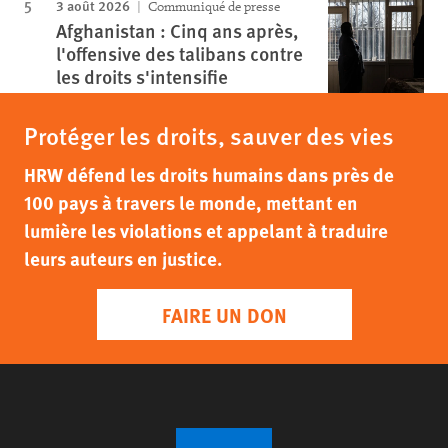
3 août 2026
Communiqué de presse
Afghanistan : Cinq ans après,
l'offensive des talibans contre
les droits s'intensifie
Protéger les droits, sauver des vies
HRW défend les droits humains dans près de
100 pays à travers le monde, mettant en
lumière les violations et appelant à traduire
leurs auteurs en justice.
FAIRE UN DON