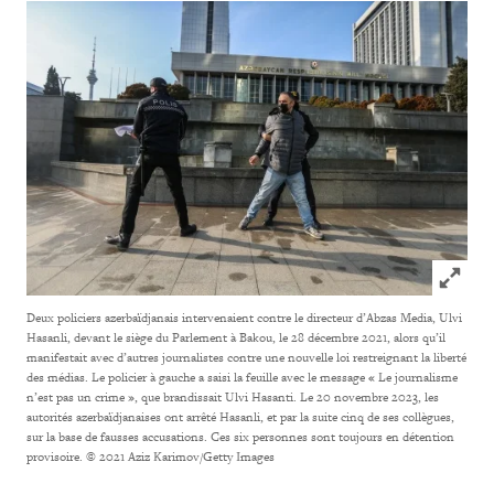
Click to
Deux policiers azerbaïdjanais intervenaient contre le directeur d’Abzas Media, Ulvi
Hasanli, devant le siège du Parlement à Bakou, le 28 décembre 2021, alors qu’il
manifestait avec d’autres journalistes contre une nouvelle loi restreignant la liberté
des médias. Le policier à gauche a saisi la feuille avec le message « Le journalisme
n’est pas un crime », que brandissait Ulvi Hasanti. Le 20 novembre 2023, les
autorités azerbaïdjanaises ont arrêté Hasanli, et par la suite cinq de ses collègues,
sur la base de fausses accusations. Ces six personnes sont toujours en détention
provisoire.
© 2021 Aziz Karimov/Getty Images