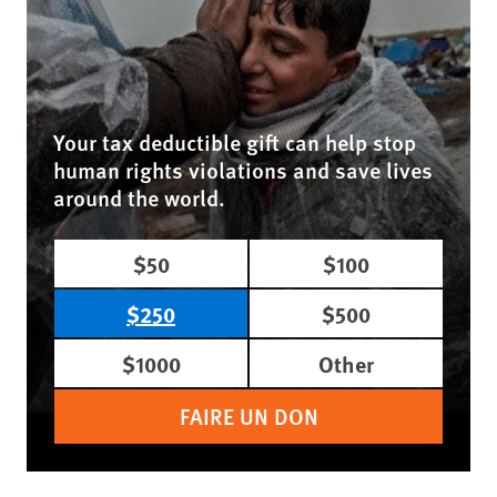
Your tax deductible gift can help stop
human rights violations and save lives
around the world.
$50
$100
$250
$500
$1000
Other
FAIRE UN DON