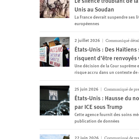
Le silence troublant de l
Unis au Soudan
La France devrait suspendre ses l
européennes
2 juillet 2026
Communiqué détai
États-Unis : Des Haïtiens 
risquent d’être renvoyés 
Une décision de la Cour suprême e
risque accru dans un contexte de c
25 juin 2026
Communiqué de pre
États-Unis : Hausse du 
par ICE sous Trump
Cette agence fournit des soins méd
publication de données
22 juin 2026
Communiqué de pre