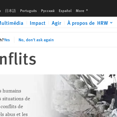
languages
h
日本語
Português
Русский
Español
More
ultimédia
Impact
Agir
À propos de HRW
sh?
Yes
No, don't ask again
nflits
ts humains
 situations de
 conflits de
 abus et les