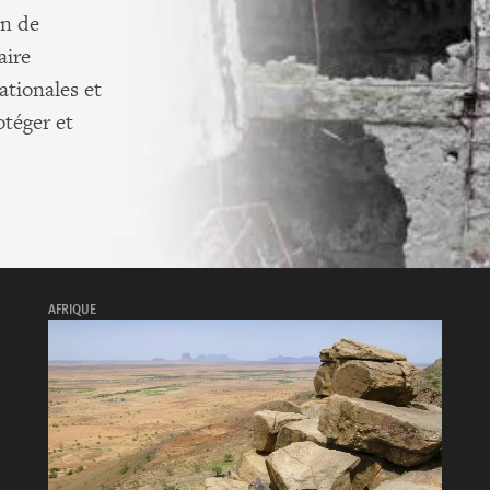
on de
aire
ationales et
otéger et
AFRIQUE