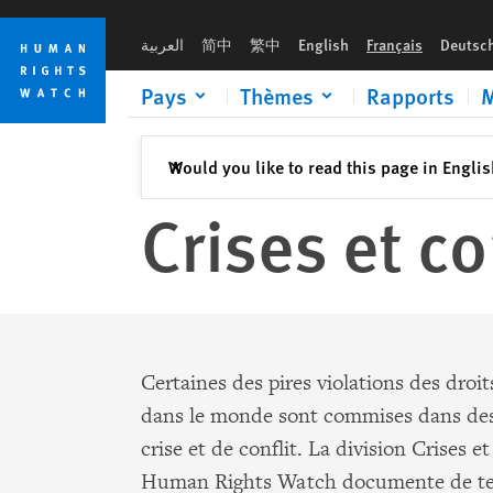
Skip
Skip
to
to
العربية
简中
繁中
English
Français
Deutsc
cookie
main
privacy
content
Pays
Thèmes
Rapports
M
notice
Fermer
Would you like to read this page in Engli
✕
Crises et co
Certaines des pires violations des droi
dans le monde sont commises dans des
crise et de conflit. La division Crises et
Human Rights Watch documente de tels