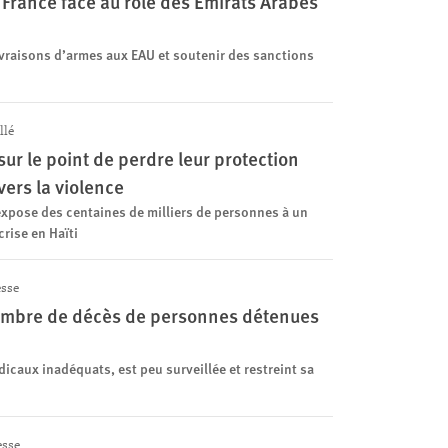
a France face au rôle des Émirats Arabes
ivraisons d’armes aux EAU et soutenir des sanctions
llé
sur le point de perdre leur protection
vers la violence
xpose des centaines de milliers de personnes à un
rise en Haïti
sse
nombre de décès de personnes détenues
icaux inadéquats, est peu surveillée et restreint sa
sse