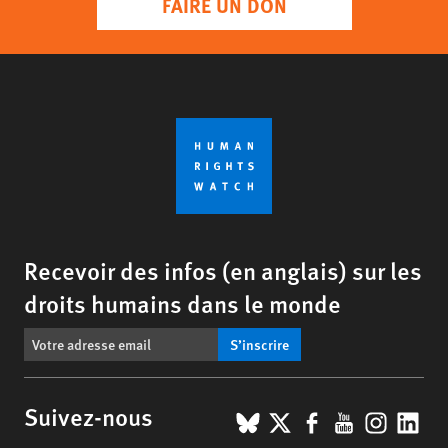
FAIRE UN DON
Recevoir des infos (en anglais) sur les
droits humains dans le monde
S’inscrire
BlueSky
X
Facebook
YouTub
Insta
Lin
Suivez-nous