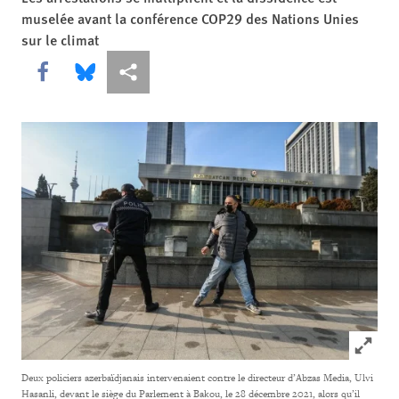
muselée avant la conférence COP29 des Nations Unies
sur le climat
Share this via Facebook
Share this via Bluesky
Share this via Partagez
Click to
Deux policiers azerbaïdjanais intervenaient contre le directeur d’Abzas Media, Ulvi
Hasanli, devant le siège du Parlement à Bakou, le 28 décembre 2021, alors qu’il