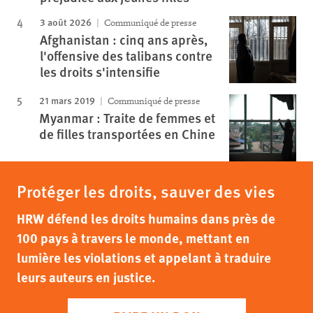
3 août 2026
Communiqué de presse
Afghanistan : cinq ans après,
l'offensive des talibans contre
les droits s'intensifie
21 mars 2019
Communiqué de presse
Myanmar : Traite de femmes et
de filles transportées en Chine
Protéger les droits, sauver des vies
HRW défend les droits humains dans près de
100 pays à travers le monde, mettant en
lumière les violations et appelant à traduire
leurs auteurs en justice.