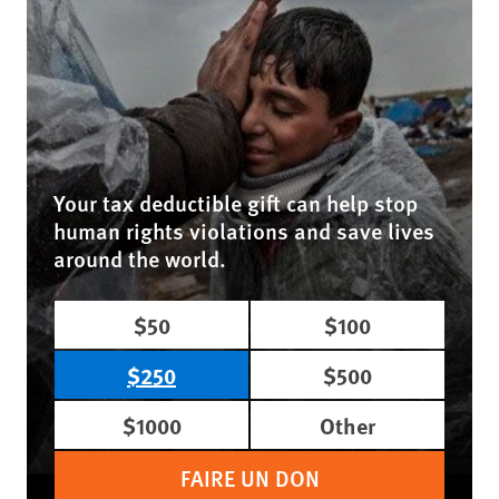
Your tax deductible gift can help stop
human rights violations and save lives
around the world.
$50
$100
$250
$500
$1000
Other
FAIRE UN DON