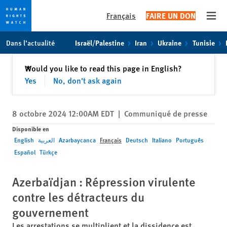
Français
FAIRE UN DON
Open
Skip
Skip
Dans l’actualité
Israël/Palestine
Iran
Ukraine
Tunisie
to
to
cookie
main
Fermer
Would you like to read this page in English?
✕
privacy
content
Yes
No, don't ask again
notice
8 octobre 2024 12:00AM EDT
|
Communiqué de presse
Disponible en
English
العربية
Azərbaycanca
Français
Deutsch
Italiano
Português
Español
Türkçe
Azerbaïdjan : Répression virulente
contre les détracteurs du
gouvernement
Les arrestations se multiplient et la dissidence est