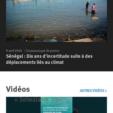
9 avril 2026
Communiqué de presse
Sénégal : Dix ans d’incertitude suite à des
déplacements liés au climat
Vidéos
VIDÉ
AUTRES VIDÉOS