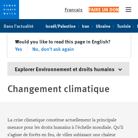
Français
FAIRE UN DON
Open
Skip
Skip
Dans l’actualité
Israël/Palestine
Iran
Ukraine
Tunisie
to
to
cookie
main
Fermer
Would you like to read this page in English?
✕
privacy
content
Yes
No, don't ask again
notice
Explorer Environnement et droits humains
Changement climatique
La crise climatique constitue actuellement la principale
menace pour les droits humains à l’échelle mondiale. Qu’il
s’agisse de forêts en feu, de villes subissant une chaleur