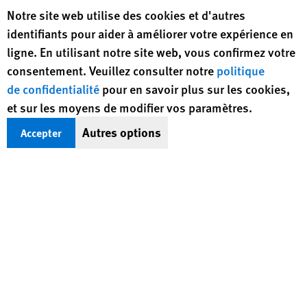
Human Rights Watch cookie preferences
Notre site web utilise des cookies et d'autres
identifiants pour aider à améliorer votre expérience en
ligne. En utilisant notre site web, vous confirmez votre
consentement. Veuillez consulter notre
politique
de confidentialité
pour en savoir plus sur les cookies,
et sur les moyens de modifier vos paramètres.
Autres options
Accepter
Recevoir des infos (en anglais) sur les
droits humains dans le monde
Votre adresse email
S’inscrire
BlueSky
X
Facebook
YouTub
Insta
Lin
Suivez-nous
Footer
Contactez-nous
Corrections
Politique de confidentialité
menu
Plan du site
Version texte