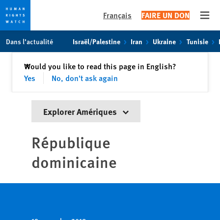
Français
FAIRE UN DON
Open
Skip
Skip
Dans l’actualité
Israël/Palestine
Iran
Ukraine
Tunisie
to
to
cookie
main
Fermer
Would you like to read this page in English?
✕
privacy
content
Yes
No, don't ask again
notice
Explorer Amériques
République
dominicaine