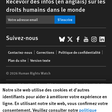
Recevoir des infos (en anglais) sur les
droits humains dans le monde
S’inscrire
BlueSky
X
Facebook
YouTub
Insta
Lin
Suivez-nous
Footer
Contactez-nous
Corrections
Politique de confidentialité
menu
Plan du site
Version texte
© 2026 Human Rights Watch
Human Rights Watch
| 350 Fifth Avenue, 34th Floor | New York,
NY
Human Rights Watch cookie preferences
Notre site web utilise des cookies et d'autres
10118-3299
USA
|
t
1.212.290.4700
identifiants pour aider à améliorer votre expérience en
Human Rights Watch
is a 501(C)(3) nonprofit registered in the US
ligne. En utilisant notre site web, vous confirmez votre
under EIN: 13-2875808
consentement. Veuillez consulter notre
politique