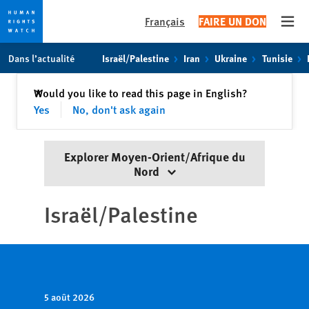
Français
FAIRE UN DON
Open
Skip
Skip
Dans l’actualité
Israël/Palestine
Iran
Ukraine
Tunisie
to
to
cookie
main
Fermer
Would you like to read this page in English?
✕
privacy
content
Yes
No, don't ask again
notice
Explorer Moyen-Orient/Afrique du
Nord
Israël/
Palestine
5 août 2026