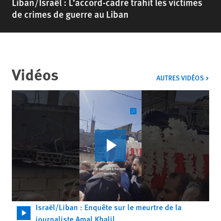
Liban/Israël : L’accord-cadre trahit les victimes
de crimes de guerre au Liban
Vidéos
VIDÉ
AUTRES VIDÉOS
Israël/Liban : Enquête sur le meurtre de la
journaliste Amal Khalil