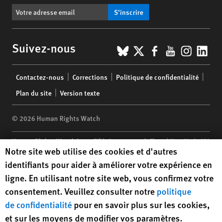
S’inscrire
BlueSky
X
Facebook
YouTub
Insta
Lin
Suivez-nous
Footer
Contactez-nous
Corrections
Politique de confidentialité
menu
Plan du site
Version texte
© 2026 Human Rights Watch
Human Rights Watch
| 350 Fifth Avenue, 34th Floor | New York,
NY
Human Rights Watch cookie preferences
Notre site web utilise des cookies et d'autres
10118-3299
USA
|
t
1.212.290.4700
identifiants pour aider à améliorer votre expérience en
Human Rights Watch
is a 501(C)(3) nonprofit registered in the US
ligne. En utilisant notre site web, vous confirmez votre
under EIN: 13-2875808
consentement. Veuillez consulter notre
politique
de confidentialité
pour en savoir plus sur les cookies,
et sur les moyens de modifier vos paramètres.