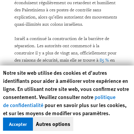
éconduisent régulièrement ou retardent et humilient
des Palestiniens à ces postes de contrôle sans
explication, alors qu’elles autorisent des mouvements
quasi-illimités aux colons israéliens.
Israël a continué la construction de la barrière de
séparation. Les autorités ont commencé à la
construire il y a plus de vingt ans, officiellement pour
des raisons de sécurité, mais elle se trouve à
85 %
en
Cisjordanie, selon l’OCHA, plutôt que sur la Ligne
Human Rights Watch cookie preferences
Notre site web utilise des cookies et d'autres
verte séparant Israël du territoire palestinien. Ainsi, la
identifiants pour aider à améliorer votre expérience en
barrière sépare des milliers de Palestiniens de leurs
ligne. En utilisant notre site web, vous confirmez votre
terres agricoles, isole
11 000 Palestiniens
qui vivent du
consentement. Veuillez consulter notre
politique
côté ouest de la barrière mais ne sont pas autorisés à
se rendre en Israël et dont la capacité de traverser la
de confidentialité
pour en savoir plus sur les cookies,
barrière pour accéder à leur propriété et à des services
et sur les moyens de modifier vos paramètres.
de base est très restreinte. Lorsqu’elle sera terminée,
Autres options
Accepter
la barrière détachera de la Cisjordanie environ
9 %
de
sa superficie.