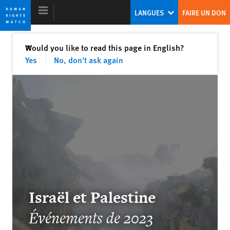
Skip
Skip
LANGUES
FAIRE UN DON
to
to
cookie
main
privacy
content
Fermer
Would you like to read this page in English?
✕
notice
Yes
No, don't ask again
Rapport mondial 2024
Le système des droits humains menacé
: un appel à l’action
Tirana Hassan
Ex-Directrice exécutive
Israël et Palestine
Événements de 2023