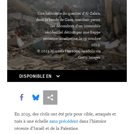
Une habitante du quartier d’Al-Zahra,
dans la bande de Gaza, marchait parmi
les décombres d’un immeuble
résidentiel détruit par une frappe
aérienne israélienne, le 19 octobre
2023.
© 2023 Mustafa Hassona/Anadolu via
Getty Images
DISPONIBLE EN
Share this via Facebook
Share this via Bluesky
Share this via Partagez
En 2023, des civils ont été pris pour cible, attaqués et
tués à une échelle
sans précédent
dans l’histoire
récente d’Israël et de la Palestine.