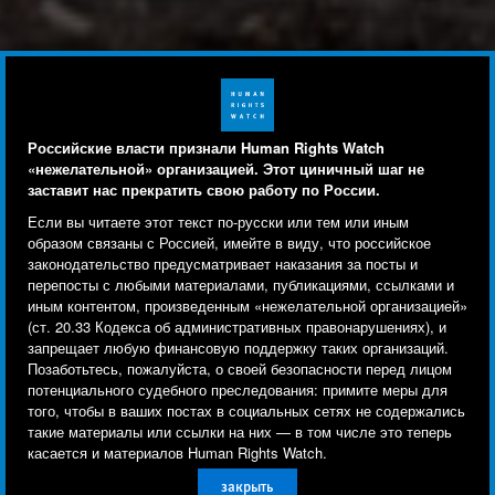
Российские власти признали Human Rights Watch
«нежелательной» организацией. Этот циничный шаг не
заставит нас прекратить свою работу по России.
Human Rights Watch cookie preferences
Мы используем файлы cookie, технологии
Если вы читаете этот текст по-русски или тем или иным
отслеживания и сторонние аналитические
образом связаны с Россией, имейте в виду, что российское
законодательство предусматривает наказания за посты и
инструменты, чтобы лучше понять, кто посещает
перепосты с любыми материалами, публикациями, ссылками и
сайт, и улучшить ваш опыт взаимодействия с ним.
иным контентом, произведенным «нежелательной организацией»
(ст. 20.33 Кодекса об административных правонарушениях), и
Используя наш сайт, вы соглашаетесь с этим.
запрещает любую финансовую поддержку таких организаций.
Ознакомьтесь с нашей
политикой
Позаботьтесь, пожалуйста, о своей безопасности перед лицом
потенциального судебного преследования: примите меры для
конфиденциальности,
чтобы узнать, для чего
того, чтобы в ваших постах в социальных сетях не содержались
используются файлы cookie и как изменить ваши
такие материалы или ссылки на них — в том числе это теперь
настройки.
касается и материалов Human Rights Watch.
закрыть
Другое
Принять