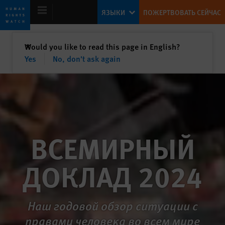
Skip
Skip
ЯЗЫКИ
ПОЖЕРТВОВАТЬ СЕЙЧАС
to
to
cookie
main
privacy
content
закрыть
Would you like to read this page in English?
✕
notice
Yes
No, don't ask again
Всемирный доклад 2024
ВСЕМИРНЫЙ
ДОКЛАД 2024
Наш годовой обзор ситуации с
правами человека во всем мире