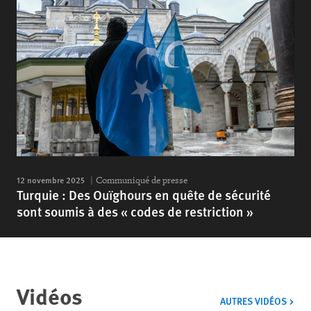
12 novembre 2025
Communiqué de presse
Turquie : Des Ouïghours en quête de sécurité
sont soumis à des « codes de restriction »
Vidéos
VIDÉ
AUTRES VIDÉOS