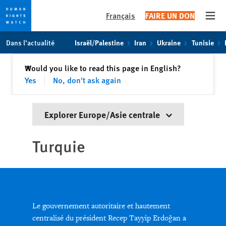
Français
FAIRE UN DON
Open
Skip
Skip
Dans l’actualité
Israël/Palestine
Iran
Ukraine
Tunisie
to
to
cookie
main
Fermer
Would you like to read this page in English?
✕
privacy
content
Yes
No, don't ask again
notice
Explorer Europe/Asie centrale
Turquie
Le gouvernement autoritaire et hautement
centralisé du président Recep Tayyip Erdoğan a