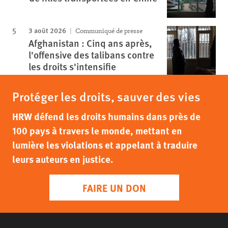
3 août 2026
Communiqué de presse
Afghanistan : Cinq ans après,
l'offensive des talibans contre
les droits s'intensifie
Protéger les droits, sauver des vies
HRW défend les droits humains dans près de
100 pays à travers le monde, mettant en
lumière les violations et appelant à traduire
leurs auteurs en justice.
FAIRE UN DON