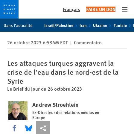
Français
FAIRE UN DON
Open
Skip
Skip
Dans l’actualité
Israël/Palestine
Iran
Ukraine
Tunisie
to
to
cookie
main
26 octobre 2023 6:58AM EDT
|
Commentaire
privacy
content
notice
Les attaques turques aggravent la
crise de l'eau dans le nord-est de la
Syrie
Le Brief du Jour du 26 octobre 2023
Andrew Stroehlein
Ex-Directeur des relations médias en
Europe
Share this via Facebook
Share this via Bluesky
Share this via Partagez