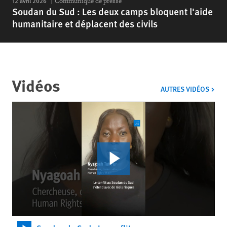
12 avril 2026
Communiqué de presse
Soudan du Sud : Les deux camps bloquent l'aide
humanitaire et déplacent des civils
Vidéos
VIDÉ
AUTRES VIDÉOS