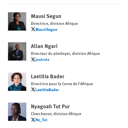
Mausi Segun
Directrice, division Afrique
MausiSegun
MausiSegun
Allan Ngari
Directeur du plaidoyer, division Afrique
justrutz
justrutz
Laetitia Bader
Directrice pour la Corne de l'Afrique
LaetitiaBader
LaetitiaBader
Nyagoah Tut Pur
Chercheuse, division Afrique
Ny_Tut
Ny_Tut