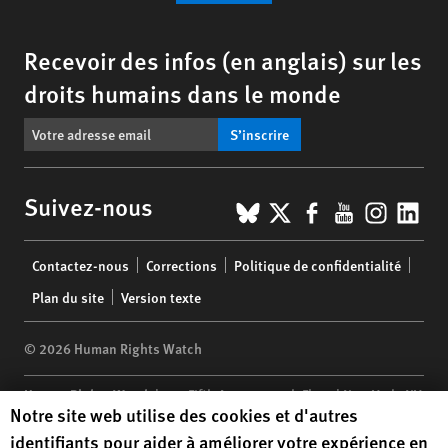
Recevoir des infos (en anglais) sur les
droits humains dans le monde
S’inscrire
BlueSky
X
Facebook
YouTub
Insta
Lin
Suivez-nous
Footer
Contactez-nous
Corrections
Politique de confidentialité
menu
Plan du site
Version texte
© 2026 Human Rights Watch
Human Rights Watch
| 350 Fifth Avenue, 34th Floor | New York,
NY
Human Rights Watch cookie preferences
Notre site web utilise des cookies et d'autres
10118-3299
USA
|
t
1.212.290.4700
identifiants pour aider à améliorer votre expérience en