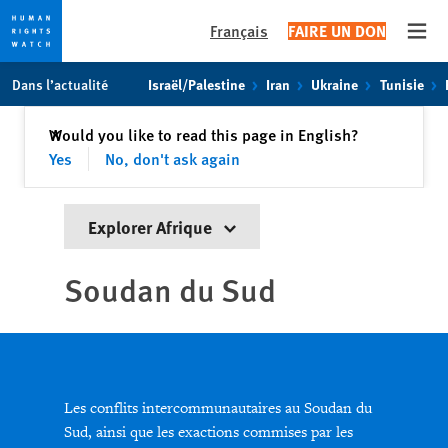
Français
FAIRE UN DON
Open
Skip
Skip
Dans l’actualité
Israël/Palestine
Iran
Ukraine
Tunisie
to
to
cookie
main
Fermer
Would you like to read this page in English?
✕
privacy
content
Yes
No, don't ask again
notice
Explorer Afrique
Soudan du Sud
Les conflits intercommunautaires au Soudan du
Sud, ainsi que les exactions commises par les