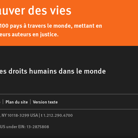
auver des vies
100 pays à travers le monde, mettant en
eurs auteurs en justice.
 les droits humains dans le monde
é
Plan du site
Version texte
,
NY
10118-3299
USA
|
t
1.212.290.4700
he US under EIN: 13-2875808