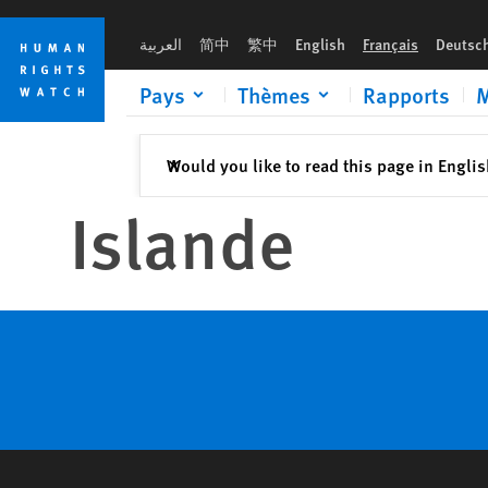
Skip
Skip
to
to
العربية
简中
繁中
English
Français
Deutsc
cookie
main
privacy
content
Pays
Thèmes
Rapports
M
notice
Fermer
Would you like to read this page in Engli
✕
Islande