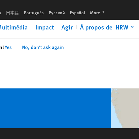
languages
h
日本語
Português
Русский
Español
More
ultimédia
Impact
Agir
À propos de HRW
sh?
Yes
No, don't ask again