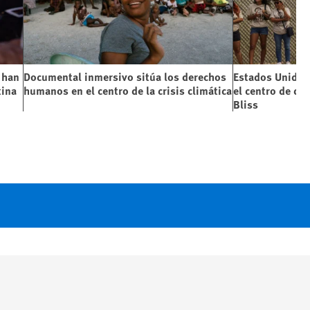
 han
Documental inmersivo sitúa los derechos
Estados Unidos
tina
humanos en el centro de la crisis climática
el centro de de
Bliss