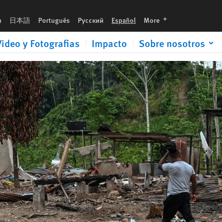
languages
h
日本語
Português
Русский
Español
More
Video y Fotografias
Impacto
Sobre nosotros