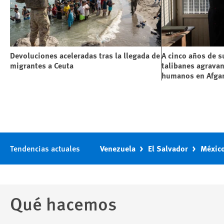
Devoluciones aceleradas tras la llegada de
A cinco años de s
migrantes a Ceuta
talibanes agravan
humanos en Afga
Tendencias actuales
Venezuela
El Salvador
Méxic
Qué hacemos