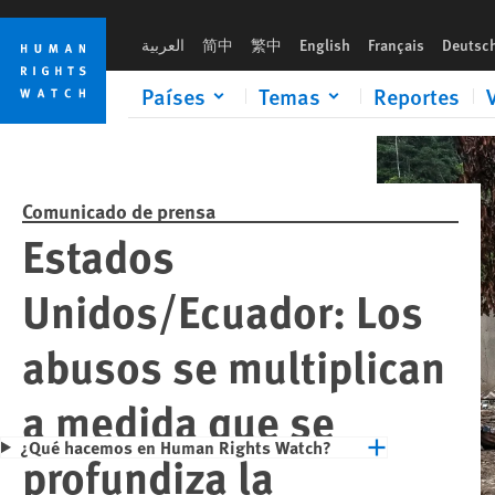
Skip
Skip
to
to
العربية
简中
繁中
English
Français
Deutsc
cookie
main
privacy
content
Países
Temas
Reportes
notice
Comunicado de prensa
Estados
Unidos/Ecuador: Los
abusos se multiplican
a medida que se
¿Qué hacemos en Human Rights Watch?
profundiza la