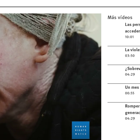
Más vídeos
Play video
Las per
acceder
10:01
Play video
La viol
03:50
Play video
¿Sobrev
04:29
Play video
Un mes 
00:55
Play video
Romper 
generac
04:29