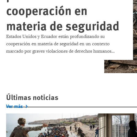
cooperación en
materia de seguridad
Estados Unidos y Ecuador están profundizando su
cooperación en materia de seguridad en un contexto
marcado por graves violaciones de derechos humanos
cometidas por fuerzas ecuatorianas, ataques con drones
contra embarcaciones pesqueras cuyo origen sigue sin
esclarecerse, y la desaparición de varios pescadores.
Últimas noticias
Ver más