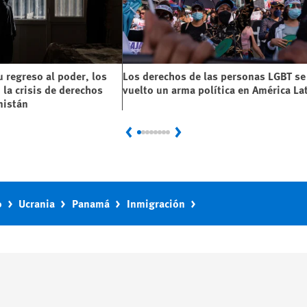
u regreso al poder, los
Los derechos de las personas LGBT se
 la crisis de derechos
vuelto un arma política en América La
nistán
Previous
Next
o
Ucrania
Panamá
Inmigración