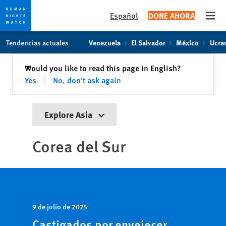
Español
DONE AHORA
Open
Skip
Skip
Tendencias actuales
Venezuela
El Salvador
México
Ucra
to
to
cookie
main
Cerrar
Would you like to read this page in English?
✕
privacy
content
Yes
No, don't ask again
notice
Explore Asia
Corea del Sur
9 de julio de 2025
Castigados por envejecer