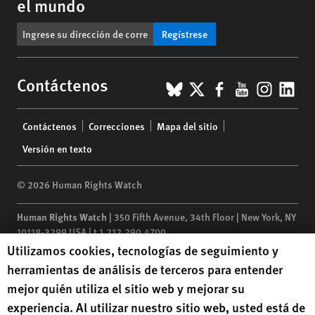
el mundo
Regístrese
BlueSky
X
Facebook
YouTub
Insta
Lin
Contáctenos
Footer
Contáctenos
Correcciones
Mapa del sitio
menu
Versión en texto
© 2026 Human Rights Watch
Human Rights Watch
| 350 Fifth Avenue, 34th Floor | New York,
NY
10118-3299
USA
|
t
1.212.290.4700
Human Rights Watch cookie preferences
Utilizamos cookies, tecnologías de seguimiento y
Human Rights Watch
is a 501(C)(3) nonprofit registered in the US
herramientas de análisis de terceros para entender
under EIN: 13-2875808
mejor quién utiliza el sitio web y mejorar su
experiencia. Al utilizar nuestro sitio web, usted está de