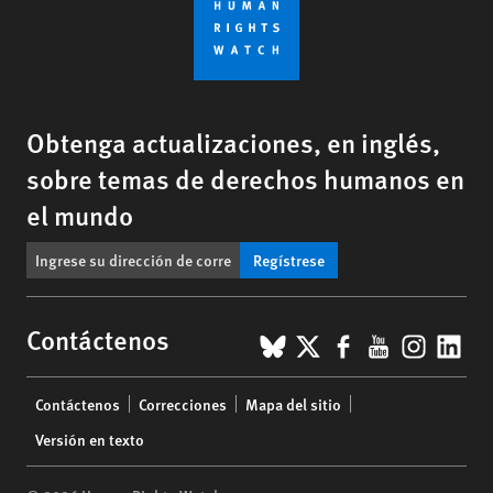
Obtenga actualizaciones, en inglés,
sobre temas de derechos humanos en
el mundo
Regístrese
BlueSky
X
Facebook
YouTub
Insta
Lin
Contáctenos
Footer
Contáctenos
Correcciones
Mapa del sitio
menu
Versión en texto