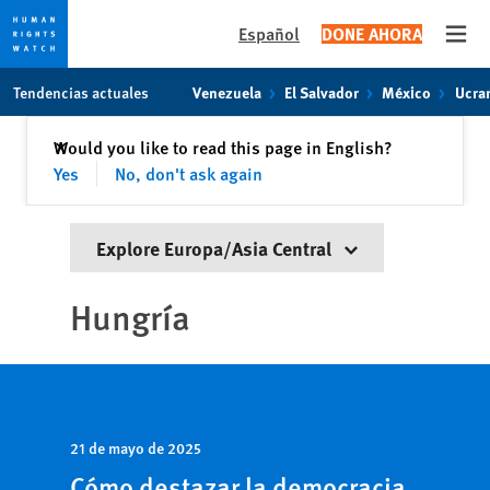
Español
DONE AHORA
Open
Skip
Skip
Tendencias actuales
Venezuela
El Salvador
México
Ucra
to
to
cookie
main
Cerrar
Would you like to read this page in English?
✕
privacy
content
Yes
No, don't ask again
notice
Explore Europa/Asia Central
Hungría
21 de mayo de 2025
Cómo destazar la democracia