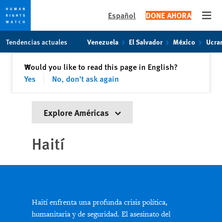
Español
DONE AHORA
Open
Skip
Skip
Tendencias actuales
Venezuela
El Salvador
México
Ucra
to
to
cookie
main
Cerrar
Would you like to read this page in English?
✕
privacy
content
Yes
No, don't ask again
notice
Explore Américas
Haití
Haití enfrenta una profunda crisis política,
humanitaria y de seguridad. El asesinato del