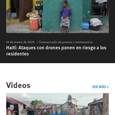
10 de marzo de 2026
Comunicado de prensa y testimonios
Haití: Ataques con drones ponen en riesgo a los
residentes
Videos
VIDE
VER MÁS