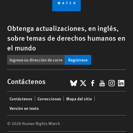
Obtenga actualizaciones, en inglés,
sobre temas de derechos humanos en
el mundo
Regístrese
BlueSky
X
Facebook
YouTub
Insta
Lin
Contáctenos
Footer
Contáctenos
Correcciones
Mapa del sitio
menu
Versión en texto
© 2026 Human Rights Watch