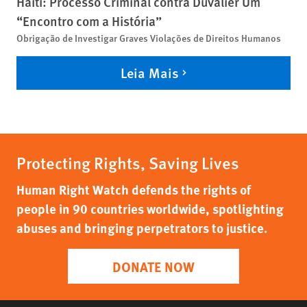
Haiti: Processo Criminal contra Duvalier Um
“Encontro com a História”
Obrigação de Investigar Graves Violações de Direitos Humanos
Leia Mais
Protecting Rights, Saving Lives
Human Right Watch defends the rights of
people in 90 countries worldwide, spotlighting
abuses and bringing perpetrators to justice.
DONATE NOW