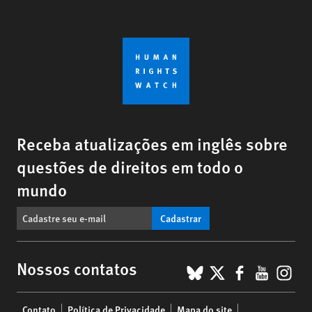
Receba atualizações em inglês sobre
questões de direitos em todo o
mundo
Cadastrar
BlueSky
X
Faceboo
YouTu
Ins
Nossos contatos
Footer
Contato
Política de Privacidade
Mapa do site