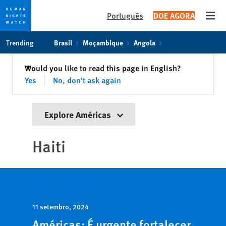
Português
DOE AGORA
Open
Skip
Skip
Trending
Brasil
Moçambique
Angola
to
to
cookie
main
Fechar
Would you like to read this page in English?
✕
privacy
content
Yes
No, don't ask again
notice
Explore Américas
Haiti
11 setembro, 2024
Américas: É urgente fortalecer