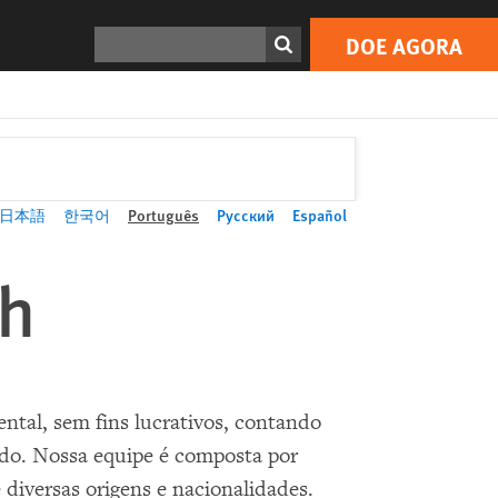
Search
DOE AGORA
日本語
한국어
Português
Русский
Español
ch
tal, sem fins lucrativos, contando
do. Nossa equipe é composta por
 diversas origens e nacionalidades.