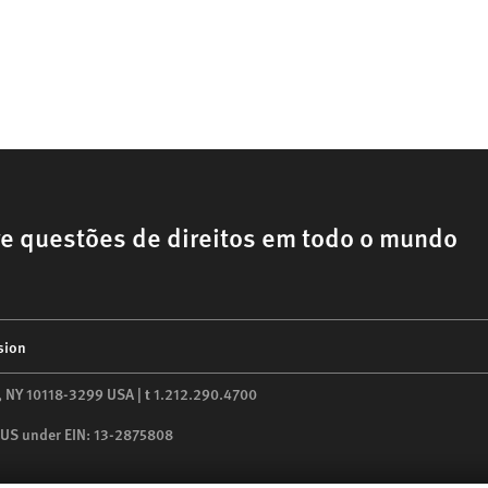
e questões de direitos em todo o mundo
sion
,
NY
10118-3299
USA
|
t
1.212.290.4700
he US under EIN: 13-2875808