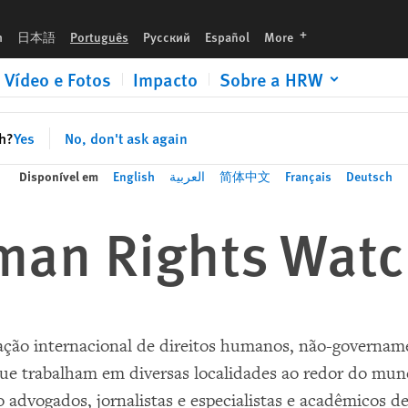
languages
h
日本語
Português
Русский
Español
More
Vídeo e Fotos
Impacto
Sobre a HRW
sh?
Yes
No, don't ask again
Disponível em
English
العربية
简体中文
Français
Deutsch
man Rights Wat
ão internacional de direitos humanos, não-governamen
 trabalham em diversas localidades ao redor do mun
advogados, jornalistas e especialistas e acadêmicos de