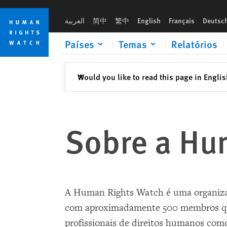
Skip
Skip
to
to
العربية
简中
繁中
English
Français
Deutsc
cookie
main
privacy
content
Países
Temas
Relatórios
notice
Fechar
Would you like to read this page in Engli
✕
Sobre a Hu
A Human Rights Watch é uma organizaç
com aproximadamente 500 membros que
profissionais de direitos humanos como 