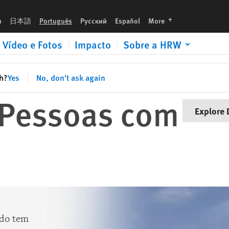
languages
h
日本語
Português
Русский
Español
More
Vídeo e Fotos
Impacto
Sobre a HRW
sh?
Yes
No, don't ask again
a Pessoas com
Explore 
ndo tem