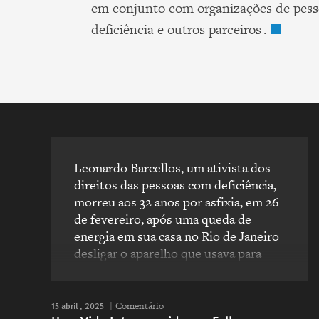
em conjunto com organizações de pes
deficiência e outros parceiros .
Leonardo Barcellos, um ativista dos
direitos das pessoas com deficiência,
morreu aos 32 anos por asfixia, em 26
de fevereiro, após uma queda de
energia em sua casa no Rio de Janeiro
desligar o aparelho que usava para
respirar, sua mãe me contou. Ele tinha
distrofia muscular progressiva, uma
condição que enfraquece os músculos.
15 abril , 2025
Comentário