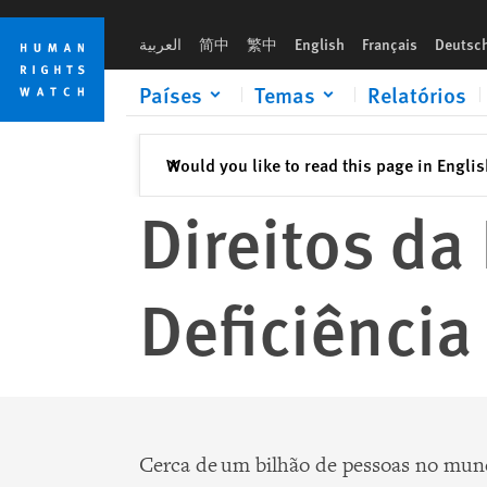
Skip
Skip
to
to
العربية
简中
繁中
English
Français
Deutsc
cookie
main
privacy
content
Países
Temas
Relatórios
notice
Fechar
Would you like to read this page in Engli
✕
Direitos d
Deficiência
Cerca de um bilhão de pessoas no mu