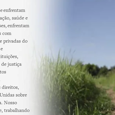
 e enfrentam
cação, saúde e
ses, enfrentam
as com
e privadas do
 e
ituições,
de justiça
tos
a
 direitos,
 Unidas sobre
a. Nosso
de, trabalhando