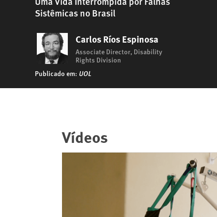
Uma Vida Interrompida por Falhas
Sistêmicas no Brasil
Carlos Ríos Espinosa
Associate Director, Disability
Rights Division
Publicado em:
UOL
Vídeos