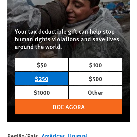
Your tax deductible gift can help stop
human rights violations and save lives
around the world.
$50
$100
$250
$500
$1000
Other
DOE AGORA
Região/País
Américas
Uruguai