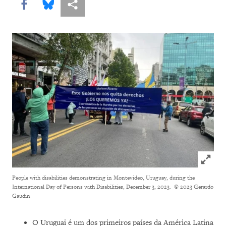
Share this via Facebook
Share this via Bluesky
Share this via Compartilhar
Click to
People with disabilities demonstrating in Montevideo, Uruguay, during the
International Day of Persons with Disabilities, December 3, 2023.
© 2023 Gerardo
Gaudin
O Uruguai é um dos primeiros países da América Latina