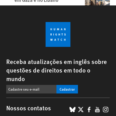
Receba atualizações em inglês sobre
questões de direitos em todo o
mundo
Cadastrar
BlueSky
X
Faceboo
YouTu
Ins
Nossos contatos