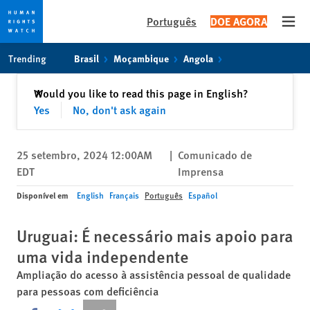
Português
DOE AGORA
Open
Skip
Skip
Trending
Brasil
Moçambique
Angola
to
to
cookie
main
Fechar
Would you like to read this page in English?
✕
privacy
content
Yes
No, don't ask again
notice
25 setembro, 2024 12:00AM
|
Comunicado de
EDT
Imprensa
Disponível em
English
Français
Português
Español
Uruguai: É necessário mais apoio para
uma vida independente
Ampliação do acesso à assistência pessoal de qualidade
para pessoas com deficiência