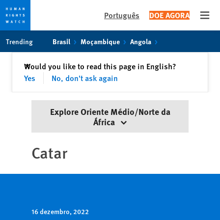
Português
DOE AGORA
Open
Skip
Skip
Trending
Brasil
Moçambique
Angola
to
to
cookie
main
Fechar
Would you like to read this page in English?
✕
privacy
content
Yes
No, don't ask again
notice
Explore Oriente Médio/Norte da
África
Catar
16 dezembro, 2022