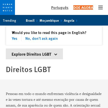
Português
DOE AGORA
Open
Skip
Skip
Trending
Brasil
Moçambique
Angola
to
to
cookie
main
Fechar
Would you like to read this page in English?
✕
privacy
content
Yes
No, don't ask again
notice
Explore Direitos LGBT
Direitos LGBT
Pessoas em todo o mundo enfrentam violência e desigualdade
e às vezes tortura e até mesmo execução por causa de quem
amam, de sua aparência ou de quem são. A orientação sexual