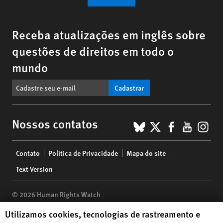
Receba atualizações em inglês sobre
questões de direitos em todo o
mundo
Cadastrar
BlueSky
X
Faceboo
YouTu
Ins
Nossos contatos
Footer
Contato
Política de Privacidade
Mapa do site
menu
Text Version
© 2026 Human Rights Watch
Human Rights Watch cookie preferences
Utilizamos cookies, tecnologias de rastreamento e
Human Rights Watch
| 350 Fifth Avenue, 34th Floor | New York,
NY