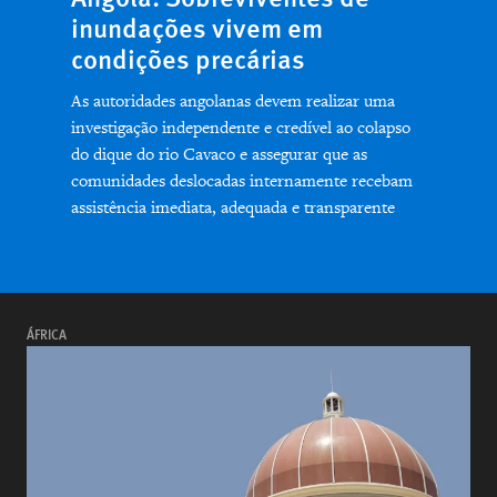
inundações vivem em
condições precárias
As autoridades angolanas devem realizar uma
investigação independente e credível ao colapso
do dique do rio Cavaco e assegurar que as
comunidades deslocadas internamente recebam
assistência imediata, adequada e transparente
ÁFRICA