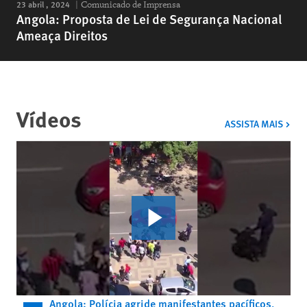
23 abril , 2024
Comunicado de Imprensa
Angola: Proposta de Lei de Segurança Nacional
Ameaça Direitos
Vídeos
VÍDE
ASSISTA MAIS
Angola: Polícia agride manifestantes pacíficos,