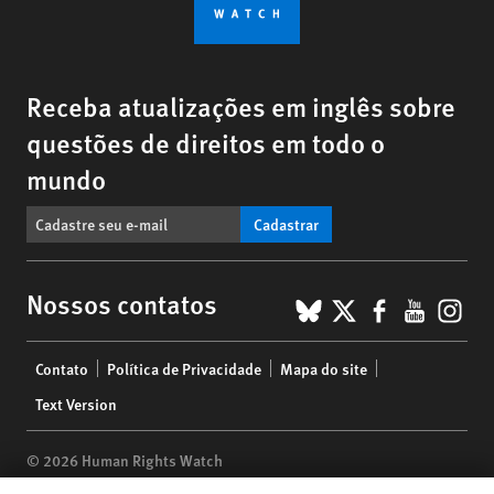
Receba atualizações em inglês sobre
questões de direitos em todo o
mundo
Cadastrar
BlueSky
X
Faceboo
YouTu
Ins
Nossos contatos
Footer
Contato
Política de Privacidade
Mapa do site
menu
Text Version
© 2026 Human Rights Watch