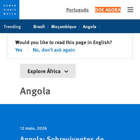
Português
DOE AGORA
Open
Skip
Skip
Trending
Brasil
Moçambique
Angola
to
to
cookie
main
Fechar
Would you like to read this page in English?
✕
privacy
content
Yes
No, don't ask again
notice
Explore África
Angola
12 maio, 2026
Angola: Sobreviventes de