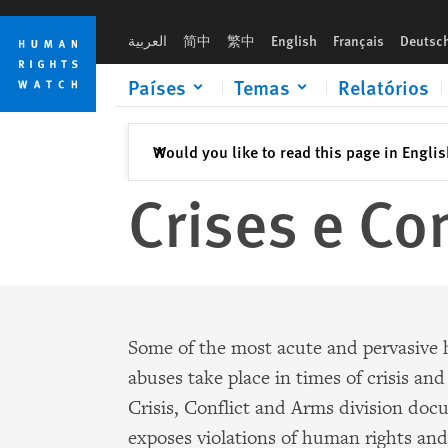
Skip
Skip
to
to
العربية
简中
繁中
English
Français
Deutsc
cookie
main
privacy
content
Países
Temas
Relatórios
notice
Fechar
Would you like to read this page in Engli
✕
Crises e Con
Some of the most acute and pervasive
abuses take place in times of crisis and
Crisis, Conflict and Arms division do
exposes violations of human rights and