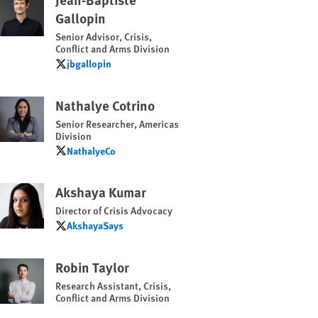
Gallopin
Senior Advisor, Crisis,
Conflict and Arms Division
jbgallopin
jbgallopin
Nathalye Cotrino
Senior Researcher, Americas
Division
NathalyeCo
NathalyeCo
Akshaya Kumar
Director of Crisis Advocacy
AkshayaSays
AkshayaSays
Robin Taylor
Research Assistant, Crisis,
Conflict and Arms Division