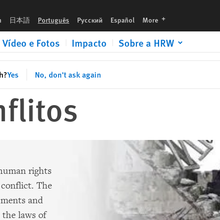
languages
h
日本語
Português
Русский
Español
More
Vídeo e Fotos
Impacto
Sobre a HRW
sh?
Yes
No, don't ask again
flitos
 human rights
 conflict. The
cuments and
 the laws of