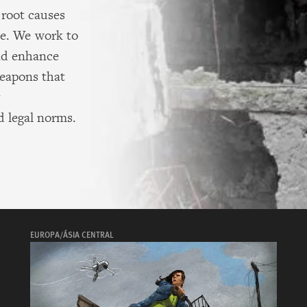
root causes
se. We work to
nd enhance
weapons that
d legal norms.
EUROPA/ÁSIA CENTRAL