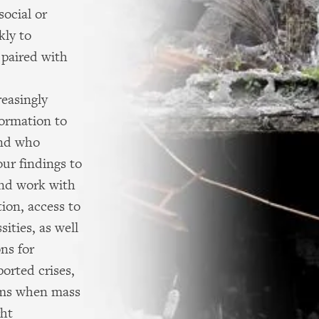
social or
kly to
 paired with
reasingly
formation to
and who
ur findings to
and work with
tion, access to
ities, as well
ons for
orted crises,
sms when mass
ght