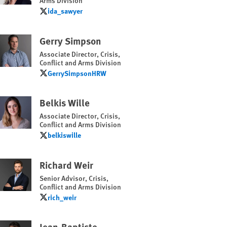
Arms Division
ida_sawyer
ida_sawyer
Gerry Simpson
Associate Director, Crisis,
Conflict and Arms Division
GerrySimpsonHRW
GerrySimpsonHRW
Belkis Wille
Associate Director, Crisis,
Conflict and Arms Division
belkiswille
belkiswille
Richard Weir
Senior Advisor, Crisis,
Conflict and Arms Division
rich_weir
rich_weir
Jean-Baptiste