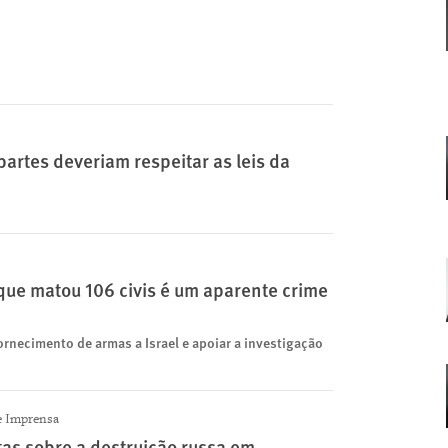
partes deveriam respeitar as leis da
que matou 106 civis é um aparente crime
rnecimento de armas a Israel e apoiar a investigação
 Imprensa
as sobre a destruição russa em