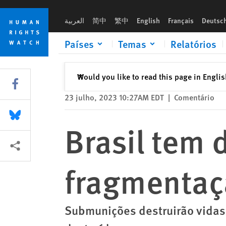
Skip
Skip
Brasil tem de proibir bombas de fragmentação
to
to
العربية
简中
繁中
English
Français
Deutsc
cookie
main
privacy
content
Países
Temas
Relatórios
notice
Fechar
Would you like to read this page in Engli
✕
Share this via Facebook
23 julho, 2023 10:27AM EDT
|
Comentário
Share this via Bluesky
Brasil tem 
Share this via Compartilhar
fragmentaç
Submunições destruirão vidas 