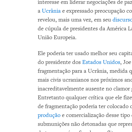
interesse em liderar negociações de paz
a
Ucrânia
e expressado preocupação com
revelou, mais uma vez, em seu
discurs
de cúpula de presidentes da América L
União Europeia.
Ele poderia ter usado melhor seu capita
do presidente dos
Estados Unidos
, Jo
fragmentação para a Ucrânia, medida q
mais civis ucranianos nos próximos ano
inacreditavelmente ausente no clamor g
Entretanto qualquer crítica que ele fiz
de fragmentação poderia ter colocado o
produção
e comercialização desse tipo 
submunições não detonadas que repre