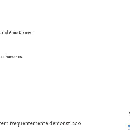
ct and Arms Division
itos humanos
va tem frequentemente demonstrado