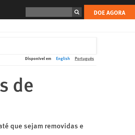
DOE AGORA
Print
Search
DOE AGORA
Disponível em
English
Português
s de
 até que sejam removidas e