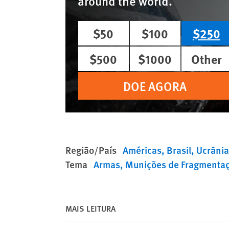
around the world.
$50
$100
$250
$500
$1000
Other
DOE AGORA
Região/País
Américas
Brasil
Ucrânia
Tema
Armas
Munições de Fragmenta
MAIS LEITURA