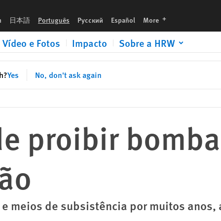
languages
h
日本語
Português
Русский
Español
More
Vídeo e Fotos
Impacto
Sobre a HRW
sh?
Yes
No, don't ask again
de proibir bomba
ão
e meios de subsistência por muitos anos,