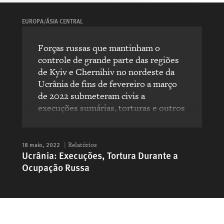
EUROPA/ÁSIA CENTRAL
Forças russas que mantinham o
controle de grande parte das regiões
de Kyiv e Chernihiv no nordeste da
Ucrânia de fins de fevereiro a março
de 2022 submeteram civis a
execuções sumárias, torturas e outros
graves abusos que aparentam ser
crimes de guerra.
18 maio, 2022
Relatórios
Ucrânia: Execuções, Tortura Durante a
Ocupação Russa