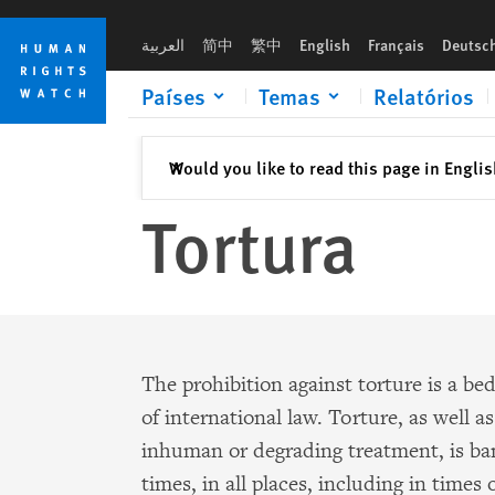
Skip
Skip
to
to
العربية
简中
繁中
English
Français
Deutsc
cookie
main
privacy
content
Países
Temas
Relatórios
notice
Fechar
Would you like to read this page in Engli
✕
Tortura
The prohibition against torture is a be
of international law. Torture, as well as
inhuman or degrading treatment, is ban
times, in all places, including in times