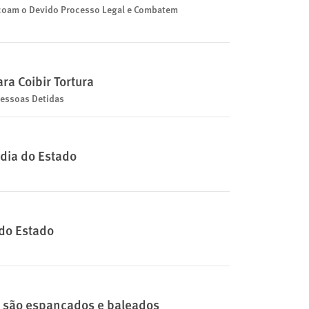
içoam o Devido Processo Legal e Combatem
ra Coibir Tortura
Pessoas Detidas
ódia do Estado
 do Estado
 são espancados e baleados