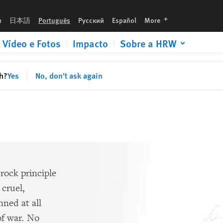
languages
h
日本語
Português
Русский
Español
More
Vídeo e Fotos
Impacto
Sobre a HRW
sh?
Yes
No, don't ask again
drock principle
 cruel,
ned at all
 of war. No