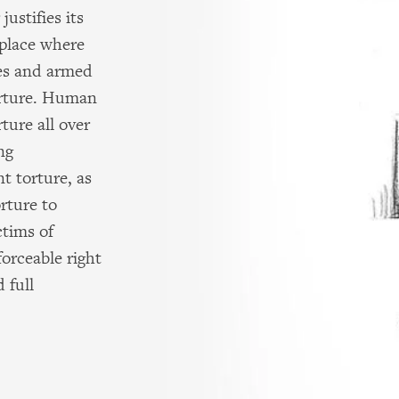
ustifies its
 place where
ies and armed
orture. Human
ure all over
ng
t torture, as
rture to
ctims of
forceable right
 full