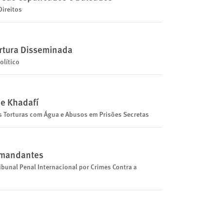
Direitos
ortura Disseminada
olítico
de Khadafí
 Torturas com Água e Abusos em Prisões Secretas
Comandantes
ribunal Penal Internacional por Crimes Contra a