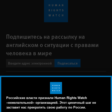
Подпишитесь на рассылку на
английском о ситуации с правами
человека в мире
Подписаться
BlueSky
X
Faceboo
YouTu
Ins
Свяжитесь с нами
Footer
Заявление о политике конфиденциальности
Карта сайта
Российские власти признали Human Rights Watch
menu
«нежелательной» организацией. Этот циничный шаг не
Text Version
заставит нас прекратить свою работу по России.