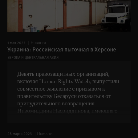
1 мая 2023
Новости
Украина: Российская пыточная в Херсоне
ЕВРОПА И ЦЕНТРАЛЬНАЯ АЗИЯ
Девять правозащитных организаций,
включая Human Rights Watch, выпустили
совместное заявление с призывом к
правительству Беларуси отказаться от
принудительного возвращения
Низомиддина Насриддинова, имеющего
статус беженца в Германии
таджикистантского политического
активиста, в Таджикистан.
28 марта 2023
Новости