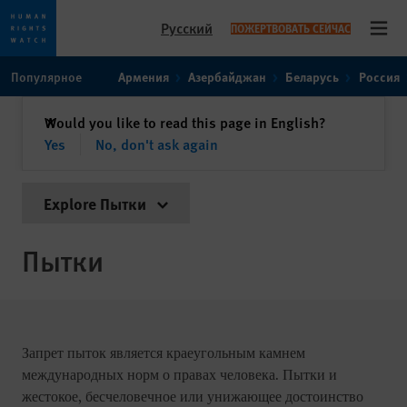
Русский
ПОЖЕРТВОВАТЬ СЕЙЧАС
Open
Skip
Skip
Популярное
Армения
Азербайджан
Беларусь
Россия
to
to
cookie
main
закрыть
Would you like to read this page in English?
✕
privacy
content
Yes
No, don't ask again
notice
Explore Пытки
Пытки
Запрет пыток является краеугольным камнем
международных норм о правах человека. Пытки и
жестокое, бесчеловечное или унижающее достоинство