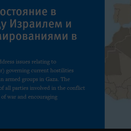
остояние в
ду Израилем и
мированиями в
ress issues relating to
) governing current hostilities
an armed groups in Gaza. The
f all parties involved in the conflict
s of war and encouraging