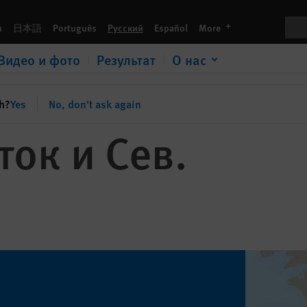
Пои
languages
h
日本語
Português
Русский
Español
More
Видео и фото
Результат
О нас
sh?
Yes
No, don't ask again
ок и Сев.