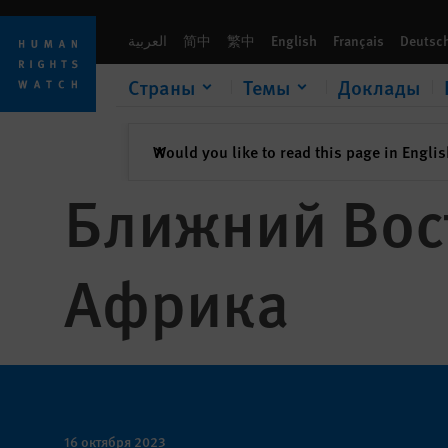
Skip
Skip
to
to
العربية
简中
繁中
English
Français
Deutsc
cookie
main
privacy
content
Страны
Темы
Доклады
notice
закрыть
Would you like to read this page in Engli
✕
Ближний Вост
Африка
16 октября 2023