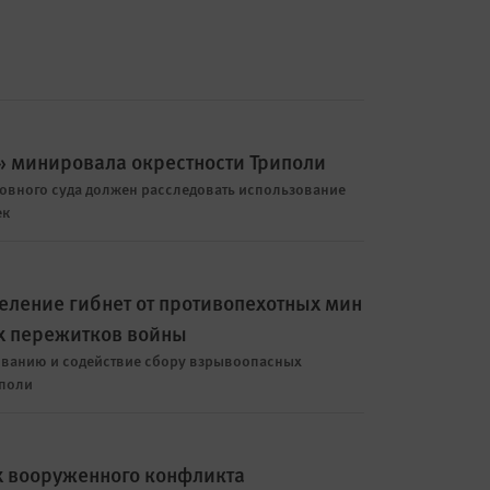
» минировала окрестности Триполи
овного суда должен расследовать использование
ек
еление гибнет от противопехотных мин
х пережитков войны
ованию и содействие сбору взрывоопасных
иполи
х вооруженного конфликта