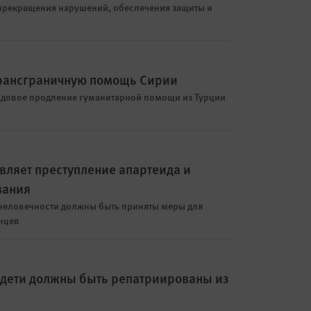
 прекращения нарушений, обеспечения защиты и
трансграничную помощь Сирии
годовое продление гуманитарной помощи из Турции
вляет преступление апартеида и
вания
в человечности должны быть приняты меры для
нцев
дети должны быть репатриированы из