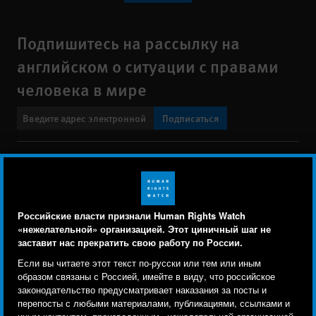
Подпишитесь на рассылку на
английском о ситуации с правами
человека в мире
Подписаться
BlueSky
X
Faceboo
YouTu
Ins
Свяжитесь с нами
Footer
Заявление о политике конфиденциальности
Карта сайта
Российские власти признали Human Rights Watch
menu
«нежелательной» организацией. Этот циничный шаг не
Text Version
заставит нас прекратить свою работу по России.
Human Rights Watch cookie preferences
Мы используем файлы cookie, технологии
Если вы читаете этот текст по-русски или тем или иным
© 2026 Human Rights Watch
отслеживания и сторонние аналитические
образом связаны с Россией, имейте в виду, что российское
законодательство предусматривает наказания за посты и
инструменты, чтобы лучше понять, кто посещает
Human Rights Watch
| 350 Fifth Avenue, 34th Floor | New York,
NY
перепосты с любыми материалами, публикациями, ссылками и
сайт, и улучшить ваш опыт взаимодействия с ним.
10118-3299
USA
|
t
1.212.290.4700