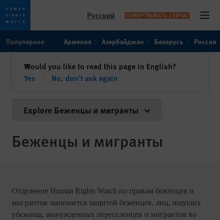
Русский
ПОЖЕРТВОВАТЬ СЕЙЧАС
Open
Skip
Skip
Популярное
Армения
Азербайджан
Беларусь
Россия
to
to
cookie
main
закрыть
Would you like to read this page in English?
✕
privacy
content
Yes
No, don't ask again
notice
Explore Беженцы и мигранты
Беженцы и мигранты
Отделение
Human
Rights
Watch
по правам беженцев и
мигрантов занимается защитой беженцев, лиц, ищущих
убежища, вынужденных переселенцев и мигрантов во