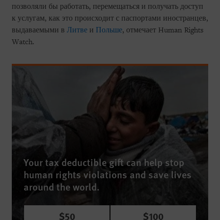
позволяли бы работать, перемещаться и получать доступ
к услугам, как это происходит с паспортами иностранцев,
выдаваемыми в
Литве
и
Польше
, отмечает Human Rights
Watch.
Your tax deductible gift can help stop
human rights violations and save lives
around the world.
$50
$100