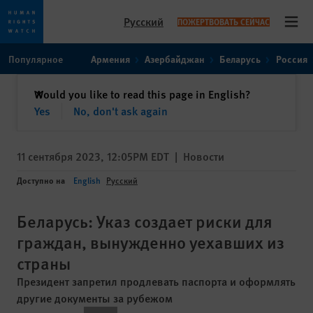
Русский
ПОЖЕРТВОВАТЬ СЕЙЧАС
Open
Skip
Skip
Популярное
Армения
Азербайджан
Беларусь
Россия
to
to
cookie
main
закрыть
Would you like to read this page in English?
✕
privacy
content
Yes
No, don't ask again
notice
11 сентября 2023, 12:05PM EDT
|
Новости
Доступно на
English
Русский
Беларусь: Указ создает риски для
граждан, вынужденно уехавших из
страны
Президент запретил продлевать паспорта и оформлять
другие документы за рубежом