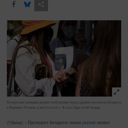
Share this via Facebook
Share this via Bluesky
Share this via Поделиться
Click to
Белорусская женщина держит свой паспорт перед зданием посольства Беларуси
в Варшаве, Польша, 9 августа 2020 г.
© 2020 Sipa via AP Images
(Vilnius) – Президент Беларуси своим
указом
лишил