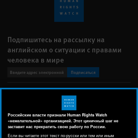
Подпишитесь на рассылку на
английском о ситуации с правами
человека в мире
Подписаться
BlueSky
X
Faceboo
YouTu
Ins
Свяжитесь с нами
Footer
Заявление о политике конфиденциальности
Карта сайта
Российские власти признали Human Rights Watch
menu
«нежелательной» организацией. Этот циничный шаг не
Text Version
заставит нас прекратить свою работу по России.
Human Rights Watch cookie preferences
Мы используем файлы cookie, технологии
Если вы читаете этот текст по-русски или тем или иным
© 2026 Human Rights Watch