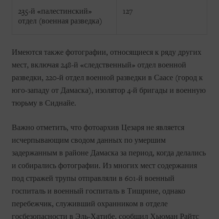
235-й «палестинский»
127
отдел (военная разведка)
Имеются также фотографии, относящиеся к ряду других
мест, включая 248-й «следственный» отдел военной
разведки, 220-й отдел военной разведки в Саасе (город к
юго-западу от Дамаска), изолятор 4-й бригады и военную
тюрьму в Сиднайе.
Важно отметить, что фотоархив Цезаря не является
исчерпывающим сводом данных по умершим
задержанным в районе Дамаска за период, когда делались
и собирались фотографии. Из многих мест содержания
под стражей трупы отправляли в 601-й военный
госпиталь и военный госпиталь в Тишрине, однако
перебежчик, служивший охранником в отделе
госбезопасности в Эль-Хатибе, сообщил Хьюман Райтс