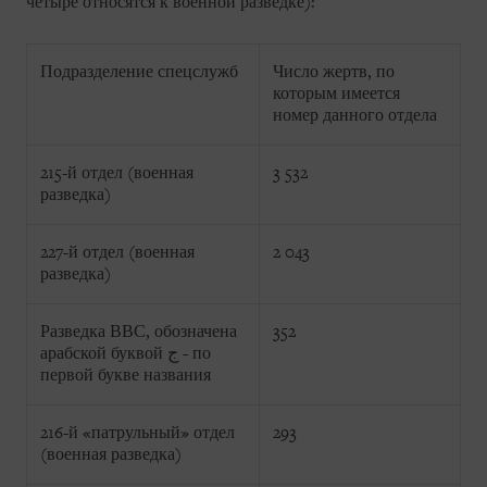
четыре относятся к военной разведке):
Подразделение спецслужб
Число жертв, по
которым имеется
номер данного отдела
215-й отдел (военная
3 532
разведка)
227-й отдел (военная
2 043
разведка)
Разведка ВВС, обозначена
352
арабской буквой
ج
- по
первой букве названия
216-й «патрульный» отдел
293
(военная разведка)