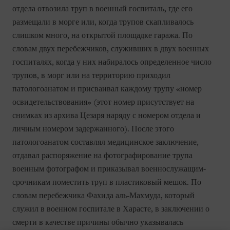
отдела отвозила труп в военный госпиталь, где его
размещали в морге или, когда трупов скапливалось
слишком много, на открытой площадке гаража. По
словам двух перебежчиков, служивших в двух военных
госпиталях, когда у них набиралось определенное число
трупов, в морг или на территорию приходил
патологоанатом и присваивал каждому трупу «номер
освидетельствования» (этот номер присутствует на
снимках из архива Цезаря наряду с номером отдела и
личным номером задержанного). После этого
патологоанатом составлял медицинское заключение,
отдавал распоряжение на фотографирование трупа
военным фотографом и приказывал военнослужащим-
срочникам поместить труп в пластиковый мешок. По
словам перебежчика Фахида аль-Махмуда, который
служил в военном госпитале в Харасте, в заключении о
смерти в качестве причины обычно указывалась