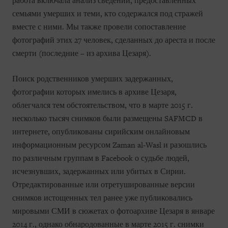
работа включала анализ сведений, предоставленных
семьями умерших и теми, кто содержался под стражей
вместе с ними. Мы также провели сопоставление
фотографий этих 27 человек, сделанных до ареста и после
смерти (последние – из архива Цезаря).
Поиск родственников умерших задержанных,
фотографии которых имелись в архиве Цезаря,
облегчался тем обстоятельством, что в марте 2015 г.
несколько тысяч снимков были размещены SAFMCD в
интернете, опубликованы сирийским онлайновым
информационным ресурсом Zaman al-Wasl и разошлись
по различным группам в Facebook о судьбе людей,
исчезнувших, задержанных или убитых в Сирии.
Отредактированные или отретушированные версии
снимков истощенных тел ранее уже публиковались
мировыми СМИ в сюжетах о фотоархиве Цезаря в январе
2014 г., однако обнародованные в марте 2015 г. снимки