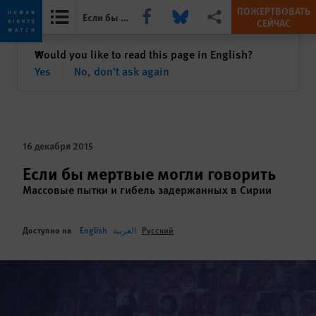
ПОЖЕРТВОВАТЬ
Share this via Facebook
Share this via Bluesky
Share this via Поделиться
Если бы мертвые могли говорить
СЕЙЧАС
Skip
Skip
закрыть
Would you like to read this page in English?
✕
to
to
Yes
No, don't ask again
cookie
main
privacy
content
notice
16 декабря 2015
Если бы мертвые могли говорить
Массовые пытки и гибель задержанных в Сирии
Доступно на
English
العربية
Русский