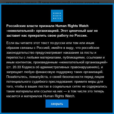
остановка сердца. В международной группе юристов,
которая интервьюировала Цезаря, отмечают, что он также
утверждал, что вне зависимости от действительной
причины в медицинском заключении указывались только
Российские власти признали Human Rights Watch
остановка сердца или дыхания. Хьюман Райтс Вотч
«нежелательной» организацией. Этот циничный шаг не
заставит нас прекратить свою работу по России.
ознакомилась с тремя справками о смерти, в которых
Human Rights Watch cookie preferences
Мы используем файлы cookie, технологии
была указана одна из этих причин; при этом мы не
Если вы читаете этот текст по-русски или тем или иным
отслеживания и сторонние аналитические
образом связаны с Россией, имейте в виду, что российское
видели ни одной, в которой указывались бы иные
законодательство предусматривает наказания за посты и
инструменты, чтобы лучше понять, кто посещает
причины.
перепосты с любыми материалами, публикациями, ссылками и
сайт, и улучшить ваш опыт взаимодействия с ним.
иным контентом, произведенным «нежелательной организацией»
(ст. 20.33 Кодекса об административных правонарушениях), и
Используя наш сайт, вы соглашаетесь с этим.
Перебежчик из 601-го военного госпиталя, куда свозили
запрещает любую финансовую поддержку таких организаций.
Ознакомьтесь с нашей
политикой
сотни трупов со снимков из архива Цезаря, рассказал
Позаботьтесь, пожалуйста, о своей безопасности перед лицом
потенциального судебного преследования: примите меры для
конфиденциальности,
чтобы узнать, для чего
Хьюман Райтс Вотч, что лично наблюдал «обработку»
того, чтобы в ваших постах в социальных сетях не содержались
двух таких партий и помогал в конце грузить трупы в
используются файлы cookie и как изменить ваши
такие материалы или ссылки на них — в том числе это теперь
грузовики. Мы также ознакомились с письменными
настройки.
касается и материалов Human Rights Watch.
приказами подразделений спецслужб и военных, в
закрыть
Другое
Принять
которых военным госпиталям предписывалось