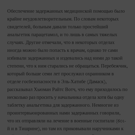
Обеспечение задержанных медицинской помощью было
крайне неудовлетворительным. По словам некоторых
свидетелей, больным давали только простейший
анальгетик парацетамол, и то лишь в самых тяжелых
случаях. Другие отмечали, что в некоторых отделах
иногда можно было попасть к врачам, однако те сами
избивали задержанных и издевались над ними до такой
степени, что к ним старались не обращаться. Перебежчик,
который больше семи лет прослужил охранником в
отделе госбезопасности в Эль-Хатибе (Дамаск),
рассказывал Хьюман Райтс Вотч, что ему приходилось по
несколько раз просить у начальника отдела хотя бы одну
таблетку анальгетика для задержанного. Немногие из
проинтервьюированных нами задержанных говорили,
что их отправляли на лечение в военные госпитали (601-
й и в Тишрине), но там их приковывали наручниками к