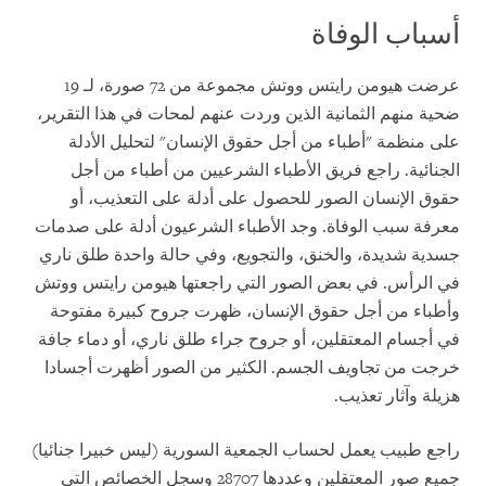
أسباب الوفاة
عرضت هيومن رايتس ووتش مجموعة من 72 صورة، لـ 19
ضحية منهم الثمانية الذين وردت عنهم لمحات في هذا التقرير،
على منظمة "أطباء من أجل حقوق الإنسان" لتحليل الأدلة
الجنائية. راجع فريق الأطباء الشرعيين من أطباء من أجل
حقوق الإنسان الصور للحصول على أدلة على التعذيب، أو
معرفة سبب الوفاة. وجد الأطباء الشرعيون أدلة على صدمات
جسدية شديدة، والخنق، والتجويع، وفي حالة واحدة طلق ناري
في الرأس. في بعض الصور التي راجعتها هيومن رايتس ووتش
وأطباء من أجل حقوق الإنسان، ظهرت جروح كبيرة مفتوحة
في أجسام المعتقلين، أو جروح جراء طلق ناري، أو دماء جافة
خرجت من تجاويف الجسم. الكثير من الصور أظهرت أجسادا
هزيلة وآثار تعذيب.
راجع طبيب يعمل لحساب الجمعية السورية (ليس خبيرا جنائيا)
جميع صور المعتقلين وعددها 28707 وسجل الخصائص التي