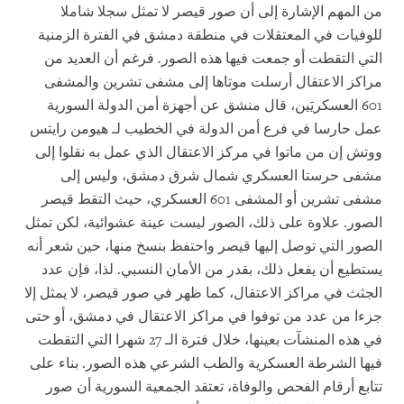
من المهم الإشارة إلى أن صور قيصر لا تمثل سجلا شاملا
للوفيات في المعتقلات في منطقة دمشق في الفترة الزمنية
التي التقطت أو جمعت فيها هذه الصور. فرغم أن العديد من
مراكز الاعتقال أرسلت موتاها إلى مشفى تشرين والمشفى
601 العسكريَين، قال منشق عن أجهزة أمن الدولة السورية
عمل حارسا في فرع أمن الدولة في الخطيب لـ هيومن رايتس
ووتش إن من ماتوا في مركز الاعتقال الذي عمل به نقلوا إلى
مشفى حرستا العسكري شمال شرق دمشق، وليس إلى
مشفى تشرين أو المشفى 601 العسكري، حيث التقط قيصر
الصور. علاوة على ذلك، الصور ليست عينة عشوائية، لكن تمثل
الصور التي توصل إليها قيصر واحتفظ بنسخ منها، حين شعر أنه
يستطيع أن يفعل ذلك، بقدر من الأمان النسبي. لذا، فإن عدد
الجثث في مراكز الاعتقال، كما ظهر في صور قيصر، لا يمثل إلا
جزءا من عدد من توفوا في مراكز الاعتقال في دمشق، أو حتى
في هذه المنشآت بعينها، خلال فترة الـ 27 شهرا التي التقطت
فيها الشرطة العسكرية والطب الشرعي هذه الصور. بناء على
تتابع أرقام الفحص والوفاة، تعتقد الجمعية السورية أن صور