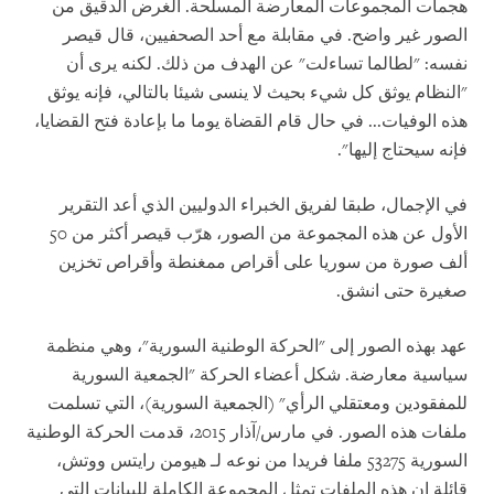
هجمات المجموعات المعارضة المسلحة. الغرض الدقيق من
الصور غير واضح. في مقابلة مع أحد الصحفيين، قال قيصر
نفسه: "لطالما تساءلت" عن الهدف من ذلك. لكنه يرى أن
"النظام يوثق كل شيء بحيث لا ينسى شيئا بالتالي، فإنه يوثق
هذه الوفيات... في حال قام القضاة يوما ما بإعادة فتح القضايا،
فإنه سيحتاج إليها".
في الإجمال، طبقا لفريق الخبراء الدوليين الذي أعد التقرير
الأول عن هذه المجموعة من الصور، هرّب قيصر أكثر من 50
ألف صورة من سوريا على أقراص ممغنطة وأقراص تخزين
صغيرة حتى انشق.
عهد بهذه الصور إلى "الحركة الوطنية السورية"، وهي منظمة
سياسية معارضة. شكل أعضاء الحركة "الجمعية السورية
للمفقودين ومعتقلي الرأي" (الجمعية السورية)، التي تسلمت
ملفات هذه الصور. في مارس/آذار 2015، قدمت الحركة الوطنية
السورية 53275 ملفا فريدا من نوعه لـ هيومن رايتس ووتش،
قائلة إن هذه الملفات تمثل المجموعة الكاملة للبيانات التي