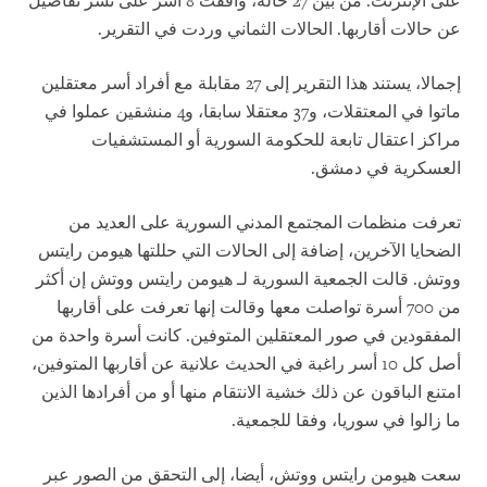
على الإنترنت. من بين 27 حالة، وافقت 8 أسر على نشر تفاصيل
عن حالات أقاربها. الحالات الثماني وردت في التقرير.
إجمالا، يستند هذا التقرير إلى 27 مقابلة مع أفراد أسر معتقلين
ماتوا في المعتقلات، و37 معتقلا سابقا، و4 منشقين عملوا في
مراكز اعتقال تابعة للحكومة السورية أو المستشفيات
العسكرية في دمشق.
تعرفت منظمات المجتمع المدني السورية على العديد من
الضحايا الآخرين، إضافة إلى الحالات التي حللتها هيومن رايتس
ووتش. قالت الجمعية السورية لـ هيومن رايتس ووتش إن أكثر
من 700 أسرة تواصلت معها وقالت إنها تعرفت على أقاربها
المفقودين في صور المعتقلين المتوفين. كانت أسرة واحدة من
أصل كل 10 أسر راغبة في الحديث علانية عن أقاربها المتوفين،
امتنع الباقون عن ذلك خشية الانتقام منها أو من أفرادها الذين
ما زالوا في سوريا، وفقا للجمعية.
سعت هيومن رايتس ووتش، أيضا، إلى التحقق من الصور عبر