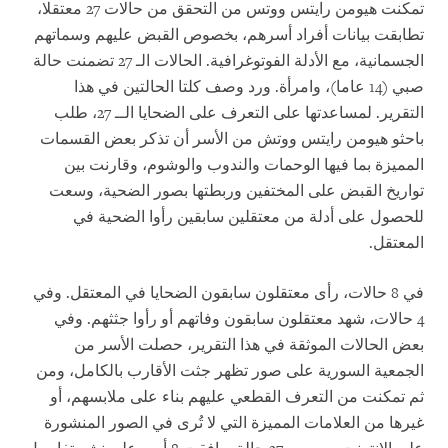
تمكنت هيومن رايتس ووتس من التحقق من حالات 27 معتقلا،
تطابقت بيانات أفراد أسرهم، بخصوص القبض عليهم وسماتهم
الجسمانية، مع الأدلة الفوتوغرافية. الحالات الـ 27 تضمنت حالة
صبي (14 عاما)، وامرأة. ورد وصف كلتا الحالتين في هذا
التقرير. لمساعدتها على التعرف على الضحايا الــ 27، طلب
باحثو هيومن رايتس ووتش من الأسر أن تذكر بعض القسمات
المميزة بما فيها الوحمات والندوب والوشوم، وقارنت بين
تواريخ القبض على المختفين وربطتها بصور الضحية، وسعت
للحصول على أدلة من معتقلين سابقين رأوا الضحية في
المعتقل.
في 8 حالات، رأى معتقلون سابقون الضحايا في المعتقل. وفي
4 حالات، شهد معتقلون سابقون وفاتهم أو رأوا جثثهم. وفي
بعض الحالات الموثقة في هذا التقرير، حصلت الأسر من
الجمعية السورية على صور تظهر جثت الأقارب بالكامل، ومن
ثم تمكنت من التعرف القطعي عليهم بناء على ملابسهم، أو
غيرها من العلامات المميزة التي لا تُرى في الصور المنشورة