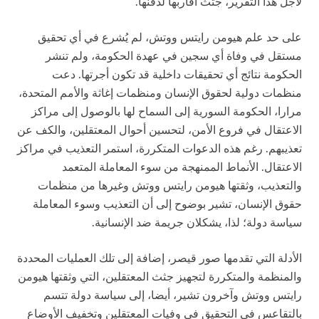
لأجل هذا التقرير، جثث أقاربها لدفنها.
على حد علم هيومن رايتس ووتش، لم يُشرع في أي تحقيق
مستقل في وفاة أي سجين في عهدة الحكومة، ولم تنشر
الحكومة نتائج أي تحقيقات داخلية قد تكون أجرتها. دعت
منظمات دولية لحقوق الإنسان ومنظمات إغاثة والأمم المتحدة،
مرارا، الحكومة السورية إلى السماح لها بالوصول إلى مراكز
الاعتقال في فروع الأمن، لتحسين أحوال المعتقلين، والكف عن
تعذيبهم. رغم هذه الدعوات المتكررة، استمر التعذيب في مراكز
الاعتقال. الأنماط الممنهجة من سوء المعاملة المتعمد
والتعذيب، وثقتها هيومن رايتس ووتش وغيرها من منظمات
حقوق الإنسان، تشير بوضوح إلى أن التعذيب وسوء المعاملة
سياسة دولة؛ لذا، يشكلان جريمة ضد الإنسانية.
الأدلة التي تقدمها صور قيصر، إضافة إلى تلك العمليات المحددة
والمنظمة والمتكررة لتجهيز جثث المعتقلين، التي وثقتها هيومن
رايتس ووتش وآخرون تشير، أيضا، إلى سياسة دولة تتسم
بالتقاعس في التحقيق في وفيات المعتقلين وتخفيف الأوضاع