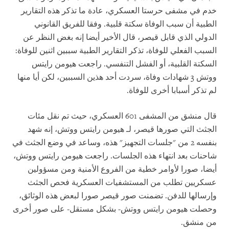
خدم في مشفى حرستا العسكري، عادة ما تذكر هذه التقارير
الطبية أن سبب الوفاة سكتة قلبية. وفقا للفريق القانوني
الدولي الذي قابل قيصر، قال الأخير أيضا إنه بغض النظر عن
السبب الفعلي للوفاة، تذكر التقارير الطبية سببين اثنين للوفاة:
السكتة القلبية، أو الفشل التنفسي. راجعت هيومن رايتس
ووتش 3 شهادات وفاة، سردت أحد هذين السببين، لكن أيا منها
لم تذكر أسبابا أخرى للوفاة.
قال منشق من المشفى 601 العسكري، حيث تم نقل مئات
الجثث التي صورها قيصر، لـ هيومن رايتس ووتش، إنه شهد
بنفسه 2 من "جلسات التجهيز" هذه، وساعد في وضع الجثث في
شاحنات بعد انتهاء هذه الجلسات. راجعت هيومن رايتس ووتش،
أيضا، صورا لأوامر خطية من الفروع الأمنية ومن مسؤولين
عسكريين تطلب من المستشفيات العسكرية فحص الجثث
وإرسالها للدفن. تضمنت صور قيصر صورا لبعض هذه الوثائق،
وحصلت هيومن رايتس ووتش- بشكل مستقل- على صور أخرى
من منشق.