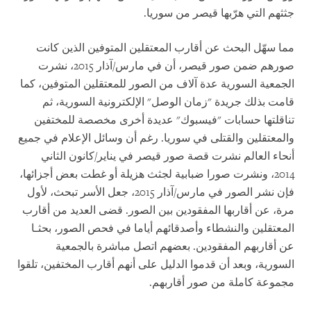
جثثهم التي هرّبها قيصر من سوريا.
مما سهّل البحث عن أقارب المعتقلين المتوفين الذين كانت
صورهم ضمن صور قيصر، أن في مارس/آذار 2015، نشرت
الجمعية السورية عدة آلاف من الصور للمعتقلين المتوفين، كما
قامت بذلك جريدة "زمان الوصل" الإلكترونية السورية، ثم
تناقلتها حسابات "فيسبوك" عديدة أخرى مخصصة للمختفين
والمعتقلين والقتلى في سوريا. رغم أن وسائل الإعلام في جميع
أنحاء العالم نشرت قصة صور قيصر في يناير/كانون الثاني
2014، ونشرت صورا ضبابية لجثث هزيلة أو غطت بعض أجزائها،
فإن نشر الصور في مارس/آذار 2015، جعل الأسر تبحث، لأول
مرة، عن أقاربها المفقودين بين الصور. قضى العديد من أقارب
المعتقلين والنشطاء وأصدقائهم أياما في فحص الصور، بحثـا
عن أقاربهم المفقودين. بعضهم اتصل مباشرة بالجمعية
السورية، وبعد أن قدموا الدليل على أنهم أقارب المختفين، تلقوا
مجموعة كاملة من صور أقاربهم.