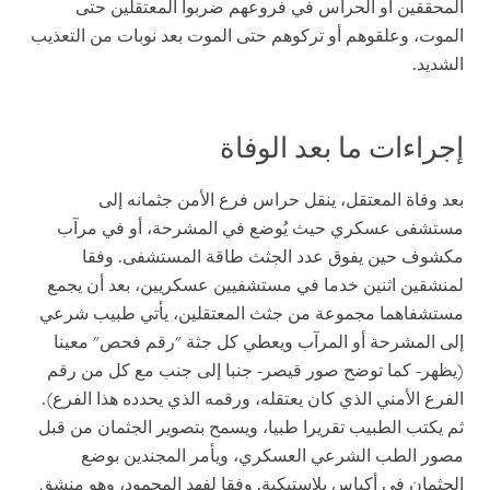
المحققين أو الحراس في فروعهم ضربوا المعتقلين حتى
الموت، وعلقوهم أو تركوهم حتى الموت بعد نوبات من التعذيب
الشديد
.
إجراءات ما بعد الوفاة
بعد وفاة المعتقل، ينقل حراس فرع الأمن جثمانه إلى
مستشفى عسكري حيث يُوضع في المشرحة، أو في مرآب
مكشوف حين يفوق عدد الجثث طاقة المستشفى. وفقا
لمنشقين اثنين خدما في مستشفيين عسكريين، بعد أن يجمع
مستشفاهما مجموعة من جثث المعتقلين، يأتي طبيب شرعي
إلى المشرحة أو المرآب ويعطي كل جثة "رقم فحص" معينا
(يظهر- كما توضح صور قيصر- جنبا إلى جنب مع كل من رقم
الفرع الأمني الذي كان يعتقله، ورقمه الذي يحدده هذا الفرع).
ثم يكتب الطبيب تقريرا طبيا، ويسمح بتصوير الجثمان من قبل
مصور الطب الشرعي العسكري، ويأمر المجندين بوضع
الجثمان في أكياس بلاستيكية. وفقا لفهد المحمود، وهو منشق