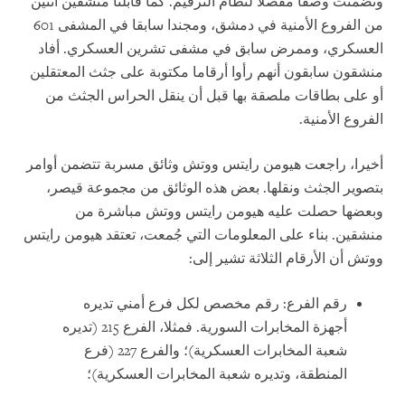
وتضمنت وصفا مفصلا لنظام الترقيم. كما قابلنا منشقين اثنين
من الفروع الأمنية في دمشق، ومجندا سابقا في المشفى 601
العسكري، وممرض سابق في مشفى تشرين العسكري. أفاد
منشقون سابقون أنهم رأوا أرقاما مكتوبة على جثث المعتقلين
أو على بطاقات ملصقة بها قبل أن ينقل الحراس الجثث من
الفروع الأمنية.
أخيرا، راجعت هيومن رايتس ووتش وثائق مسربة تتضمن أوامر
بتصوير الجثث ونقلها. بعض هذه الوثائق من مجموعة قيصر،
وبعضها حصلت عليه هيومن رايتس ووتش مباشرة من
منشقين. بناء على المعلومات التي جُمعت، تعتقد هيومن رايتس
ووتش أن الأرقام الثلاثة تشير إلى:
رقم الفرع: رقم مخصص لكل فرع أمني تديره
أجهزة المخابرات السورية. فمثلا، الفرع 215 (تديره
شعبة المخابرات العسكرية)؛ والفرع 227 (فرع
المنطقة، وتديره شعبة المخابرات العسكرية)؛