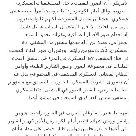
الأمريكي، أن الصور التقطت داخل المستشفيات العسكرية
السورية. وقال أمام الكونغرس: "ما ترونه هنا مرآب مستشفى
عسكري. اعتدنا أن نستغل المشرحة، لكنهم كانوا يحضرون
مزيدا من الجثث، لذا قررنا استعمال المرآب بشكل دائم".
باستخدام صور الأقمار الصناعية وتقنيات تحديد الموقع
الجغرافي، فضلا عن أدلة قدمها منشق من المشفى 601
العسكري، تأكدت هيومن رايتس ووتش أن صور الفناء التقطت
في فناء المشفى 601 العسكري في المزة في دمشق. أسماء
الملفات في مجموعة الصور، وصور التقارير الطبية، وأوامر
النظام القضائي العسكري المتضمنة في المجموعة، تدل على
أن مصوري الشرطة العسكرية السورية، بالتنسيق مع مسؤولي
الطب الشرعي، التقطوا الصور في المشفى 601 العسكري
ومشفى تشرين العسكري، الموجود في دمشق أيضا.
لفهم ما تشير إليه أرقام التعريف في الصور، راجعت هيومن
رايتس ووتش شهادة قيصر أمام الكونغرس الأمريكي، والتقارير
التي أعدها فريق محامين دوليين قابلوا قيصر على مدار 3 أيام