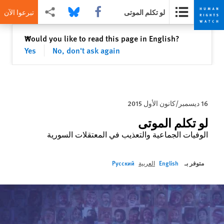
Share this via Facebook
Share this via Bluesky
Share this via مشاركة
لو تكلم الموتى
تبرعوا الآن
Skip
Skip
إغلاق
Would you like to read this page in English?
✕
to
to
Yes
No, don't ask again
cookie
main
content
privacy
notice
16 ديسمبر/كانون الأول 2015
لو تكلم الموتى
الوفيات الجماعية والتعذيب في المعتقلات السورية
متوفر بـ
English
العربية
Русский