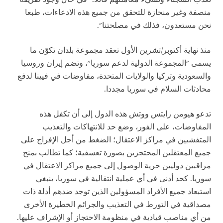
منصفة وغير منحازة للتحقق من جميع هذه الادعاءات، طبعا
نحن مستعدون، فذلك في مصلحتنا".
منذ نهاية أكتوبر/تشرين الأول تعقد مجموعة بلدان تكوّن ما
يسمى "المجموعة الدولية لدعم سوريا"، وتضم إيران وروسيا
والسعودية وتركيا والولايات المتحدة، مفاوضات في فيينا لدفع
محادثات السلام في سوريا مجددا.
تدعو هيومن رايتس ووتش هذه الدول
إلى
أن تكفل هذه
المفاوضات، على الفور، وضع حد للانتهاكات والتعذيب
المتفشيين في مراكز الاعتقال؛ الضغط من أجل الإفراج على
جميع المعتقلين المحتجزين بصورة تعسفية؛ كما تطالب بمنح
مراقبين دوليين حرية الوصول إلى جميع مراكز الاعتقال في
سوريا. كحد أدنى في أي عملية انتقالية في سوريا، ينبغي
استبعاد جميع الأفراد المسؤولين الذين توجد ضدهم أدلة ذات
مصداقية في التورط في التعذيب والجرائم الخطيرة الأخرى
من أي مناصب قيادية في منظومة الاحتجاز أو الإشراف عليها.