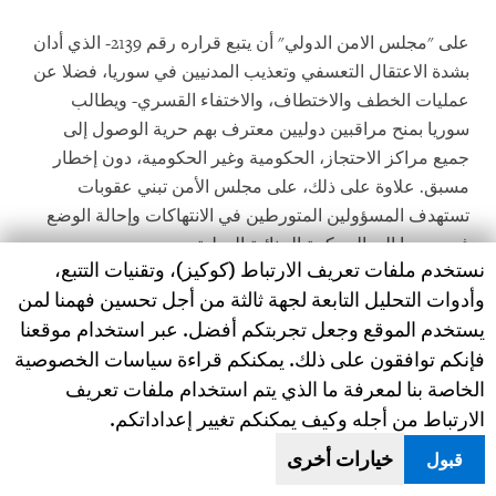
على "مجلس الامن الدولي" أن يتبع قراره رقم 2139- الذي أدان
بشدة الاعتقال التعسفي وتعذيب المدنيين في سوريا، فضلا عن
عمليات الخطف والاختطاف، والاختفاء القسري- ويطالب
سوريا بمنح مراقبين دوليين معترف بهم حرية الوصول إلى
جميع مراكز الاحتجاز، الحكومية وغير الحكومية، دون إخطار
مسبق. علاوة على ذلك، على مجلس الأمن تبني عقوبات
تستهدف المسؤولين المتورطين في الانتهاكات وإحالة الوضع
في سوريا إلى المحكمة الجنائية الدولية.
Human Rights Watch cookie preferences
نستخدم ملفات تعريف الارتباط (كوكيز)، وتقنيات التتبع،
وأدوات التحليل التابعة لجهة ثالثة من أجل تحسين فهمنا لمن
على المجموعات السورية والدولية العاملة على قضية
يستخدم الموقع وجعل تجربتكم أفضل. عبر استخدام موقعنا
المفقودين في سوريا إنشاء نظام موحد لتسجيل جميع حالات
فإنكم توافقون على ذلك. يمكنكم قراءة سياسات الخصوصية
الاختفاء في سوريا، بالإضافة إلى المعلومات عن رفات الجثث
الخاصة بنا لمعرفة ما الذي يتم استخدام ملفات تعريف
أو المقابر الجماعية المجهولة. يجب أن يكون هذا النظام
الارتباط من أجله وكيف يمكنكم تغيير إعداداتكم.
مستودعا لكل المعلومات المتاحة من صور قيصر بخصوص
مصير المختفين في سوريا، لتسهيل إجراءات التعرف عليهم
خيارات أخرى
قبول
وإعادتهم مستقبلا.