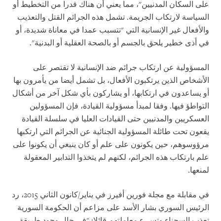
على السكان المدنيين"، مما يعني أن هناك قدرا من التخطيط أو
السياسة لارتكاب الجريمة. تشمل هذه الجرائم القتل والتعذيب
والأفعال غير الإنسانية التي "تتسبب عمدا في معاناة شديدة، أو
في أذى خطير يلحق بالجسم أو بالصحة العقلية أو البدنية".
المسؤولية عن ارتكاب جرائم ضد الإنسانية لا تقتصر على
الأشخاص الذين يرتكبون الأفعال، بل تشمل أيضا من يأمرون بها
أو يساعدون في ارتكابها، أو يشاركون بأي شكل آخر من أشكال
التواطؤ فيها. وفقا لمبدأ مسؤولية القيادة، فإن المسؤولين
العسكريين والمدنيين حتى القيادات العليا في سلسلة القيادة
يقعون تحت طائلة المسؤولية الجنائية عن الجرائم التي ارتكبها
مرؤوسوهم، حين يكونون على علم أو كان ينبغي أن يكونوا على
علم بارتكاب هذه الجرائم، لكنهم لم يتخذوا التدابير المعقولة
لمنعها.
في مقابلة مع مجلة فورين أفيرز في يناير/كانون الثاني 2015، رد
الرئيس السوري بشار الأسد على مزاعم أن الحكومة السورية
تعذب السجناء وتسيء معاملتهم قائلا: "في حال وجود طريقة