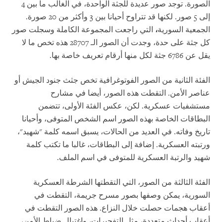
الصورة. توجد صور عديدة للجثة الواحدة، في الغالب ما بين 4
إلى 5 صور. لكنها قد تتراوح أحيانا بين 3 وأكثر من 20 صورة.
الجمعية السورية
،
التي
راجعت المجموعة الكاملة وسجلت صور
كل جثة على حدة، وجدت أن الصور الـ 28707 هذه تخص ما لا
يقل عن 6786 جثة لكل منها أرقام تعريف خاصة بها.
الفئة الثانية من الصور الفوتوغرافية تخص جثث جنود الجيش أو
عناصر الأمن. التقطت هذه الصور، أيضا في مشارح
مستشفيات عسكرية. لكن، عكس الفئة الأولى، تتضمن
البطاقات الخاصة بهذه الصور اسم الشخص المتوفى، وأحيانا
تاريخ وفاته. في العديد من الحالات، يسبق اسمه كلمة "شهيد"،
ورتبته العسكرية. إضافة إلى البطاقات، غالبا ما تكتب كلمة
شهيد والرتبة العسكرية للمتوفى في اسم الملف.
الفئة الثالثة من الصور، التي التقطتها الشرطة العسكرية
السورية، يمكن وصفها بصور مسرح جريمة، التقطت في
أعقاب هجمات حصلت خلال النزاع. هذه الصور التقطت في
أعقاب أحداث متعددة، مثل التفجيرات، واغتيال ضباط الأمن،