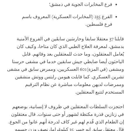
فرع المخابرات الجوية في دمشق؛
الفرع 235 (المخابرات العسكرية) المعروف باسم
فرع فلسطين.
قابلنا 37 معتقلا سابقا وحارسَين سابقَين في الفروع الأمنية
بدمشق، لمعرفة العلاج الطبي الذي كان متاحا، وكيف كان
يُعامل المعتقلون، وما حدث للمعتقلين بعد وفاتهم. قابل
الباحثون أيضا ضابطي جيش سابقين خدما في مشفى حرستا
ومشفى (في المزة)601 العسكريين، وممرض سابق في مشفى
تشرين العسكري. كما قابلت هيومن رايتس ووتش منشقين
وممرضات لديهن معلومات مباشرة عن نظام الترقيم
المستخدم لتتبع المعتقلين.
احتجزت السلطات المعتقلين في ظروف لا إنسانية، بوضعهم
في زنازين قذرة مكتظة لشهور أو حتى سنوات. قال معتقلون
إن الطعام الذي قُدم لهم غير كاف لدرجة أنهم عانوا من الجوع.
قال معتقل سابق إنه خسر 35 كيلوغراما، نصف وزن جسمه