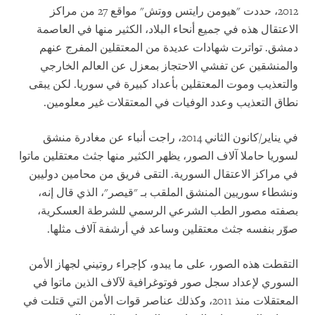
2012، حددت "هيومن رايتس ووتش" مواقع 27 من مراكز
الاعتقال هذه في جميع أنحاء البلاد، الكثير منها في العاصمة
دمشق. تواترت شهادات عديدة من المعتقلين المفرج عنهم
والمنشقين عن تفشي الاحتجاز بمعزل عن العالم الخارجي
والتعذيب وموت المعتقلين بأعداد كبيرة في سوريا. لكن يبقى
نطاق التعذيب وعدد الوفيات في المعتقلات غير معلومين.
في يناير/كانون الثاني 2014، راجت أنباء عن مغادرة منشق
لسوريا حاملا آلاف الصور، يظهر الكثير منها جثث معتقلين ماتوا
في مراكز الاعتقال السورية. التقى فريق من محامين دوليين
ونشطاء سوريين المنشق الملقب بـ "قيصر"، الذي قال إنه،
بصفته مصور الطب الشرعي الرسمي للشرطة العسكرية،
صوّر بنفسه جثث معتقلين وساعد في أرشفة آلاف مثلها.
التقطت هذه الصور، على ما يبدو، كإجراء روتيني لجهاز الأمن
السوري لإعداد سجل صور فوتوغرافية لآلاف الذين ماتوا في
المعتقلات منذ 2011، وكذلك عناصر قوات الأمن التي قتلت في