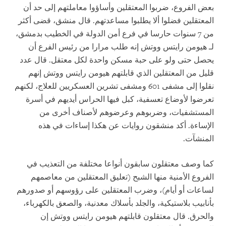
بعض الفروع، ضربوا المعتقلين وأساؤوا معاملتهم إلى حد أن
المعتقلين فضلوا ألا يطلبوا مساعدتهم. قال منشق، قضى أكثر
من 7 سنوات حارسا في فرع أمن الدولة في الخطيب بدمشق،
لـ هيومن رايتس ووتش إنه طلب مرارا من رئيس الفرع أن
يحصل حتى ولو على حبة مسكن واحدة لكل معتقل. قال عدد
قليل من المعتقلين الذي قابلتهم هيومن رايتس ووتش إنهم
نقلوا إلى مشفى 601 ومشفى تشرين العسكريين للعلاج، لكنهم
تعرضوا لأوضاع تعسفية، كبل فيها الحراس أيديهم في أسرة
المستشفيات، وضربوهم وعرضوهم لأصناف أخرى من
الإساءة. أكد منشقون روايات عن هكذا إساءات في هذه
المنشآت.
كما وصف معتقلون سابقون أنواعا مختلفة من التعذيب في
الفروع الأمنية منها الشبح (تعليق المعتقلين من معاصمهم
لساعات أو أيام)، وضرب المعتقلين على رؤوسهم أو صدورهم
بأنابيب بلاستيكية، والجلد بأسلاك معدنية، والصعق بالكهرباء،
والحرق. قال معتقلون قابلتهم هيومن رايتس ووتش إن