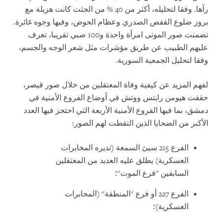
رآها. وفقا لتحليله، أكثر من 40 % من الجثث كانت هزيلة مع
بروز ضلوع القفص الصدري وعظام الحوض، وفيها وجوه غائرة.
تضمنت صور الموتى امرأة واحدة و100 صبي تقريبا، تعرف
عليهم الطبيب عن طريق مؤشرات مثل شعر الوجه والجسم،
وفقا لتحليل الجمعية السورية.
لفهم المزيد عن كيفية وفاة المعتقلين من خلال صور قيصر،
حققت هيومن رايتس ووتش في أوضاع الفروع الأمنية في
دمشق، بما فيها الفروع الأمنية الأربعة التي احتجز فيها العدد
الأكبر من الضحايا الذين التقطت لهم الصور:
الفرع 215 سيئ السمعة (تديره المخابرات
العسكرية) يطلق عليه العديد من المعتقلين
السابقين "فرع الموت"؛
الفرع 227 أو فرع "المنطقة" (المخابرات
العسكرية)؛