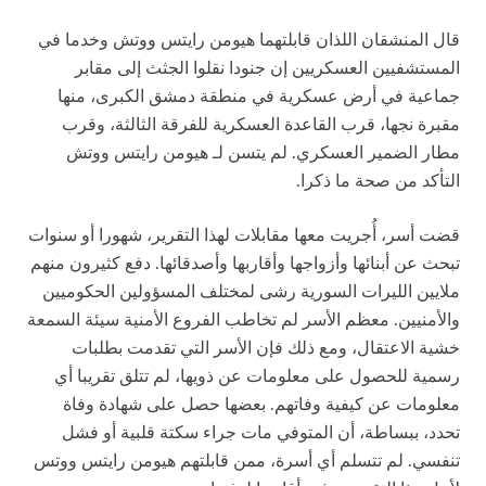
قال المنشقان اللذان قابلتهما هيومن رايتس ووتش وخدما في
المستشفيين العسكريين إن جنودا نقلوا الجثث إلى مقابر
جماعية في أرض عسكرية في منطقة دمشق الكبرى، منها
مقبرة نجها، قرب القاعدة العسكرية للفرقة الثالثة، وقرب
مطار الضمير العسكري. لم يتسن لـ هيومن رايتس ووتش
التأكد من صحة ما ذكرا.
قضت أسر، أُجريت معها مقابلات لهذا التقرير، شهورا أو سنوات
تبحث عن أبنائها وأزواجها وأقاربها وأصدقائها. دفع كثيرون منهم
ملايين الليرات السورية رشى لمختلف المسؤولين الحكوميين
والأمنيين. معظم الأسر لم تخاطب الفروع الأمنية سيئة السمعة
خشية الاعتقال، ومع ذلك فإن الأسر التي تقدمت بطلبات
رسمية للحصول على معلومات عن ذويها، لم تتلق تقريبا أي
معلومات عن كيفية وفاتهم. بعضها حصل على شهادة وفاة
تحدد، ببساطة، أن المتوفي مات جراء سكتة قلبية أو فشل
تنفسي. لم تتسلم أي أسرة، ممن قابلتهم هيومن رايتس ووتس