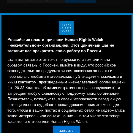
BlueSky
X
Faceboo
YouTu
Ins
Свяжитесь с нами
Footer
Заявление о политике конфиденциальности
Карта сайта
Российские власти признали Human Rights Watch
menu
«нежелательной» организацией. Этот циничный шаг не
Text Version
заставит нас прекратить свою работу по России.
Human Rights Watch cookie preferences
Мы используем файлы cookie, технологии
Если вы читаете этот текст по-русски или тем или иным
© 2026 Human Rights Watch
отслеживания и сторонние аналитические
образом связаны с Россией, имейте в виду, что российское
законодательство предусматривает наказания за посты и
инструменты, чтобы лучше понять, кто посещает
Human Rights Watch
| 350 Fifth Avenue, 34th Floor | New York,
NY
перепосты с любыми материалами, публикациями, ссылками и
сайт, и улучшить ваш опыт взаимодействия с ним.
10118-3299
USA
|
t
1.212.290.4700
иным контентом, произведенным «нежелательной организацией»
(ст. 20.33 Кодекса об административных правонарушениях), и
Используя наш сайт, вы соглашаетесь с этим.
Human Rights Watch
is a 501(C)(3) nonprofit registered in the US
запрещает любую финансовую поддержку таких организаций.
Ознакомьтесь с нашей
политикой
under EIN: 13-2875808
Позаботьтесь, пожалуйста, о своей безопасности перед лицом
потенциального судебного преследования: примите меры для
конфиденциальности,
чтобы узнать, для чего
того, чтобы в ваших постах в социальных сетях не содержались
используются файлы cookie и как изменить ваши
такие материалы или ссылки на них — в том числе это теперь
настройки.
касается и материалов Human Rights Watch.
закрыть
Другое
Принять