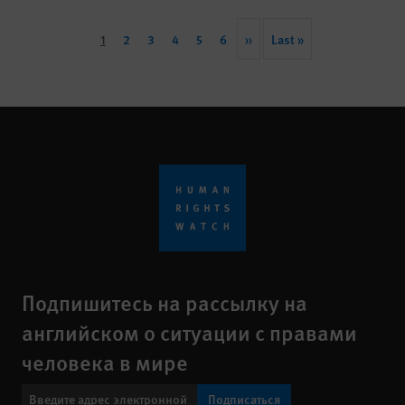
Pagination
Current
1
Page
2
Page
3
Page
4
Page
5
Page
6
Next
››
Last
Last »
page
page
page
Подпишитесь на рассылку на
английском о ситуации с правами
человека в мире
Подписаться