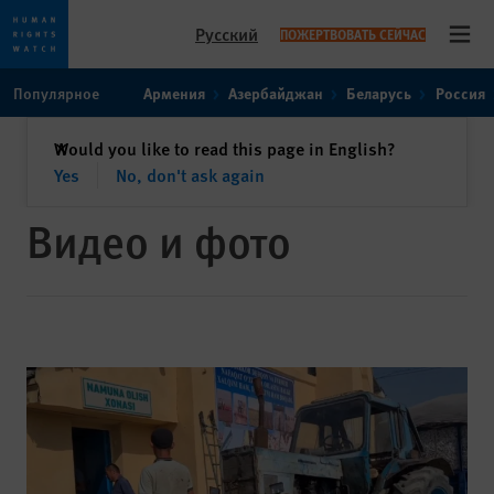
Русский
ПОЖЕРТВОВАТЬ СЕЙЧАС
Open
Skip
Skip
Популярное
Армения
Азербайджан
Беларусь
Россия
to
to
cookie
main
закрыть
Would you like to read this page in English?
✕
privacy
content
Yes
No, don't ask again
notice
Видео и фото