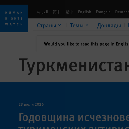
Skip
Skip
to
to
العربية
简中
繁中
English
Français
Deutsc
cookie
main
privacy
content
Страны
Темы
Доклады
notice
закрыть
Would you like to read this page in Engli
✕
Туркмениста
23 июля 2026
Годовщина исчезнов
туркменских активис