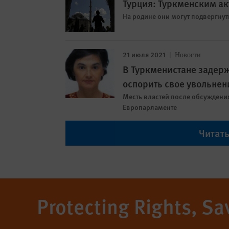
Турция: Туркменским ак
На родине они могут подвергну
21 июля 2021
Новости
В Туркменистане задерж
оспорить свое увольнен
Месть властей после обсуждени
Европарламенте
Читат
Protecting Rights, Sa