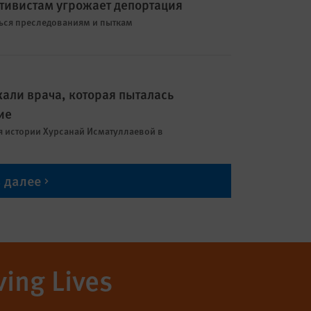
тивистам угрожает депортация
ться преследованиям и пыткам
али врача, которая пыталась
ие
я истории Хурсанай Исматуллаевой в
ь далее
ving Lives