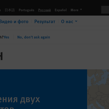
Пои
languages
h
日本語
Português
Русский
Español
More
Видео и фото
Результат
О нас
sh?
Yes
No, don't ask again
н
ения двух
тов