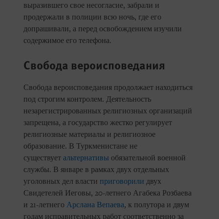
выразившего свое несогласие, забрали и
продержали в полиции всю ночь, где его
допрашивали, а перед освобождением изучили
содержимое его телефона.
Свобода вероисповедания
Свобода вероисповедания продолжает находиться
под строгим контролем. Деятельность
незарегистрированных религиозных организаций
запрещена, а государство жестко регулирует
религиозные материалы и религиозное
образование. В Туркменистане не
существует
альтернативы
обязательной военной
службы. В январе в рамках двух отдельных
уголовных дел власти
приговорили
двух
Свидетелей Иеговы, 20-летнего Агабека Розбаева
и 21-летнего
Арслана Вепаева
, к полутора и двум
годам исправительных работ соответственно за