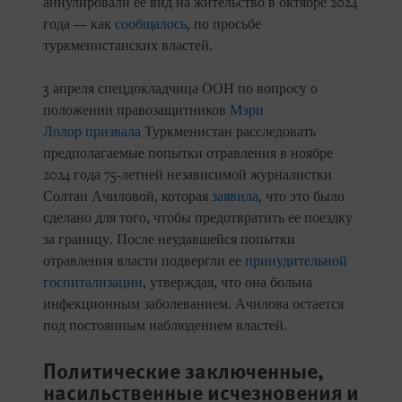
аннулировали ее вид на жительство в октябре 2024
года — как
сообщалось
, по просьбе
туркменистанских властей.
3 апреля спецдокладчица ООН по вопросу о
положении правозащитников
Мэри
Лолор
призвала
Туркменистан расследовать
предполагаемые попытки отравления в ноябре
2024 года 75-летней независимой журналистки
Солтан Ачиловой, которая
заявила
, что это было
сделано для того, чтобы предотвратить ее поездку
за границу. После неудавшейся попытки
отравления власти подвергли ее
принудительной
госпитализации
, утверждая, что она больна
инфекционным заболеванием. Ачилова остается
под постоянным наблюдением властей.
Политические заключенные,
насильственные исчезновения и