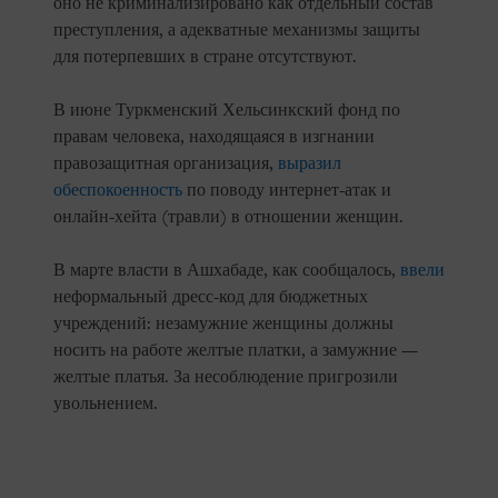
оно не криминализировано как отдельный состав
преступления, а адекватные механизмы защиты
для потерпевших в стране отсутствуют.
В июне Туркменский Хельсинкский фонд по
правам человека, находящаяся в изгнании
правозащитная организация,
выразил
обеспокоенность
по поводу интернет-атак и
онлайн-хейта (травли) в отношении женщин.
В марте власти в Ашхабаде, как сообщалось,
ввели
неформальный дресс-код для бюджетных
учреждений: незамужние женщины должны
носить на работе желтые платки, а замужние —
желтые платья. За несоблюдение пригрозили
увольнением.