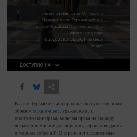
Люди проходят возле Монумента
Независимости Туркменистана в
центре Ашхабада (Туркменистан), 9
августа 2025 года.
© 2025 STRINGER/AFP via Getty
Images
ДОСТУПНО НА
Share this via Facebook
Share this via Bluesky
Share this via Поделиться
Власти Туркменистана продолжали существенным
образом
ограничивать
гражданские и
политические права, включая права на свободу
выражения мнений, ассоциаций, вероисповедания
и мирных собраний. В стране нет независимых