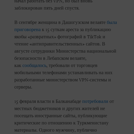
начал работать без VPN, но был вновь
заблокирован пять дней спустя.
В сентябре женщина в Дашогузском велаяте
была
приговорена
к 15 суткам ареста за публикацию
якобы «развратных» фотографий в TikTok и
чтение «антиправительственных» сайтов. В
августе сотрудники Министерства национальной
безопасности в Лебапском велаяте,
как
сообщалось
, требовали от торговцев
мобильными телефонами устанавливать на них
разработанные министерством VPN-системы и
серверы.
15 февраля власти в Балканабаде
потребовали
от
местных бюджетников и других жителей не
посещать иностранные сайты, публикующие
критические по отношению к Туркменистану
материалы. Одного мужчину, публично