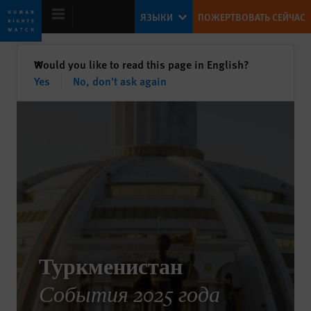
Skip
Skip
ЯЗЫКИ
ПОЖЕРТВОВАТЬ СЕЙЧАС
to
to
cookie
main
privacy
content
закрыть
Would you like to read this page in English?
✕
notice
Yes
No, don't ask again
ВСЕМИРНЫЙ ДОКЛАД 2026
Туркменистан
События 2025 года