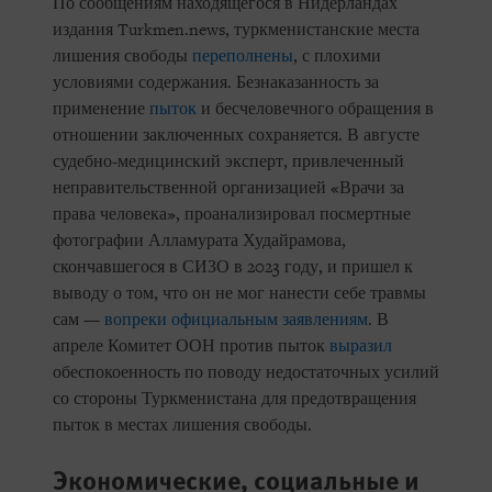
По сообщениям находящегося в Нидерландах
издания Turkmen.news, туркменистанские места
лишения свободы
переполнены
, с плохими
условиями содержания. Безнаказанность за
применение
пыток
и бесчеловечного обращения в
отношении заключенных сохраняется. В августе
судебно-медицинский эксперт, привлеченный
неправительственной организацией «Врачи за
права человека», проанализировал посмертные
фотографии Алламурата Худайрамова,
скончавшегося в СИЗО в 2023 году, и пришел к
выводу о том, что он не мог нанести себе травмы
сам —
вопреки
официальным заявлениям
. В
апреле Комитет ООН против пыток
выразил
обеспокоенность по поводу недостаточных усилий
со стороны Туркменистана для предотвращения
пыток в местах лишения свободы.
Экономические, социальные и