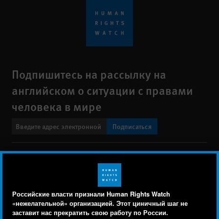
Подпишитесь на рассылку на
английском о ситуации с правами
человека в мире
Подписаться
BlueSky
X
Faceboo
YouTu
Ins
Свяжитесь с нами
Footer
Заявление о политике конфиденциальности
Карта сайта
Российские власти признали Human Rights Watch
menu
«нежелательной» организацией. Этот циничный шаг не
Text Version
заставит нас прекратить свою работу по России.