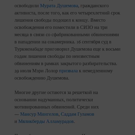
освободили
Мурата Душемова
, гражданского
активиста, после того, как его четырехлетний срок
лишения свободы подошел к концу. Вместо
освобождения его поместили в СИЗО на три
месяца в связи со сфабрикованными обвинениями
в нападении на сокамерника. 16 сентября суд в
Туркменабаде приговорил Душемова еще к восьми
годам лишения свободы по неизвестным
обвинениям в рамках закрытого разбирательства.
29 июля Мэри Лолор
призвала
к немедленному
освобождению Душемова.
Многие другие остаются за решеткой на
основании надуманных, политически
мотивированных обвинений. Среди них
—
Мансур Мингелов
,
Саддам Гуламов
и
Мяликберды Алламурадов
.