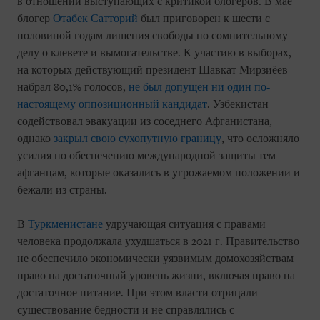
в отношении выступающих с критикой блогеров. В мае
блогер
Отабек Сатторий
был приговорен к шести с
половиной годам лишения свободы по сомнительному
делу о клевете и вымогательстве. К участию в выборах,
на которых действующий президент Шавкат Мирзиёев
набрал 80,1% голосов,
не был допущен ни один по-
настоящему оппозиционный кандидат
. Узбекистан
содействовал эвакуации из соседнего Афганистана,
однако
закрыл свою сухопутную границу
, что осложняло
усилия по обеспечению международной защиты тем
афганцам, которые оказались в угрожаемом положении и
бежали из страны.
В
Туркменистане
удручающая ситуация с правами
человека продолжала ухудшаться в 2021 г. Правительство
не обеспечило экономически уязвимым домохозяйствам
право на достаточный уровень жизни, включая право на
достаточное питание. При этом власти отрицали
существование бедности и не справлялись с