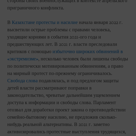
стороны своих военнослужащих в контексте апрельского
приграничного конфликта.
В
Казахстане
протесты и насилие
начала января 2022 г.
высветили острые проблемы с правами человека,
уходящие корнями в события 2021-ого года и
предшествующих лет. В 2021 г. власти преследовали
критиков с помощью
избыточно широких обвинений в
«экстремизме»
, несколько человек были лишены свободы
по политически мотивированным обвинениям, а право
на мирный протест по-прежнему ограничивалось.
Свобода слова
подавлялась, и под предлогом защиты
детей власти рассматривают поправки в
законодательство, чреватые дальнейшим ущемлением
доступа к информации и свободы слова. Парламент
отозвал для доработки проект закона о противодействии
семейно-бытовому насилию, не предложив сколько-
нибудь реальной альтернативы. В 2021 г. заметно
активизировались протестные выступления трудящихся,