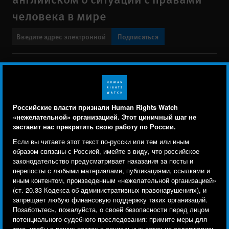
человека в мире
Подписаться
BlueSky
X
Faceboo
YouTu
Ins
Свяжитесь с нами
Footer
Заявление о политике конфиденциальности
Карта сайта
Российские власти признали Human Rights Watch
menu
«нежелательной» организацией. Этот циничный шаг не
Text Version
заставит нас прекратить свою работу по России.
Human Rights Watch cookie preferences
Мы используем файлы cookie, технологии
Если вы читаете этот текст по-русски или тем или иным
© 2026 Human Rights Watch
отслеживания и сторонние аналитические
образом связаны с Россией, имейте в виду, что российское
законодательство предусматривает наказания за посты и
инструменты, чтобы лучше понять, кто посещает
Human Rights Watch
| 350 Fifth Avenue, 34th Floor | New York,
NY
перепосты с любыми материалами, публикациями, ссылками и
сайт, и улучшить ваш опыт взаимодействия с ним.
10118-3299
USA
|
t
1.212.290.4700
иным контентом, произведенным «нежелательной организацией»
(ст. 20.33 Кодекса об административных правонарушениях), и
Используя наш сайт, вы соглашаетесь с этим.
Human Rights Watch
is a 501(C)(3) nonprofit registered in the US
запрещает любую финансовую поддержку таких организаций.
Ознакомьтесь с нашей
политикой
under EIN: 13-2875808
Позаботьтесь, пожалуйста, о своей безопасности перед лицом
потенциального судебного преследования: примите меры для
конфиденциальности,
чтобы узнать, для чего
того, чтобы в ваших постах в социальных сетях не содержались