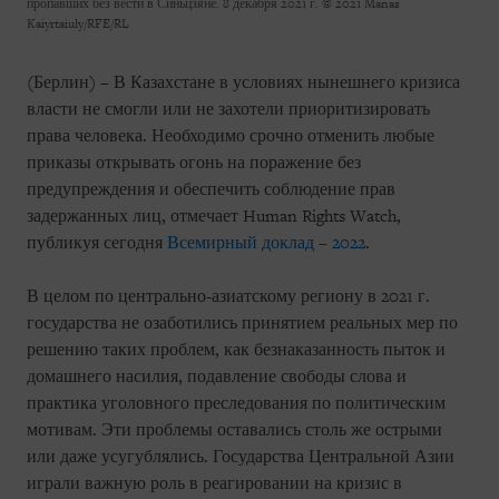
пропавших без вести в Синьцзяне. 8 декабря 2021 г.
© 2021 Manas
Kaiyrtaiuly/RFE/RL
(Берлин) – В Казахстане в условиях нынешнего кризиса
власти не смогли или не захотели приоритизировать
права человека. Необходимо срочно отменить любые
приказы открывать огонь на поражение без
предупреждения и обеспечить соблюдение прав
задержанных лиц, отмечает Human Rights Watch,
публикуя сегодня
Всемирный доклад – 2022
.
В целом по центрально-азиатскому региону в 2021 г.
государства не озаботились принятием реальных мер по
решению таких проблем, как безнаказанность пыток и
домашнего насилия, подавление свободы слова и
практика уголовного преследования по политическим
мотивам. Эти проблемы оставались столь же острыми
или даже усугублялись. Государства Центральной Азии
играли важную роль в реагировании на кризис в