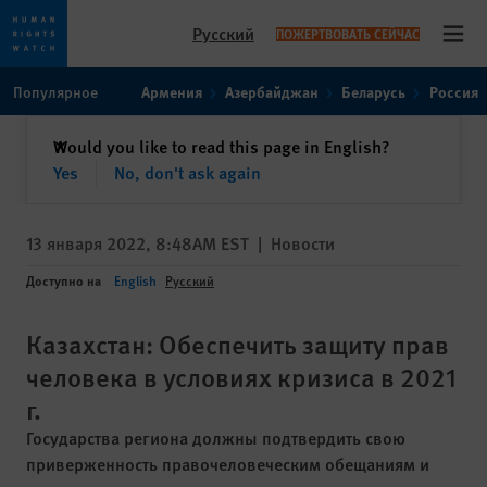
Русский
ПОЖЕРТВОВАТЬ СЕЙЧАС
Open
Skip
Skip
Популярное
Армения
Азербайджан
Беларусь
Россия
to
to
cookie
main
закрыть
Would you like to read this page in English?
✕
privacy
content
Yes
No, don't ask again
notice
13 января 2022, 8:48AM EST
|
Новости
Доступно на
English
Русский
Казахстан: Обеспечить защиту прав
человека в условиях кризиса в 2021
г.
Государства региона должны подтвердить свою
приверженность правочеловеческим обещаниям и