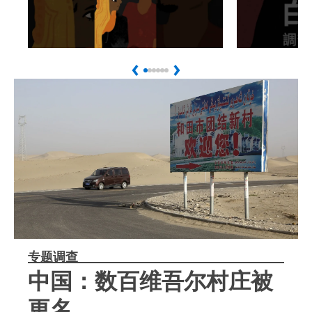
Play
Play
馬來西亞強制遣返緬甸難
中國異議
Previous
Next
民危及生命
遣返中國
专题调查
中国：数百维吾尔村庄被
更名