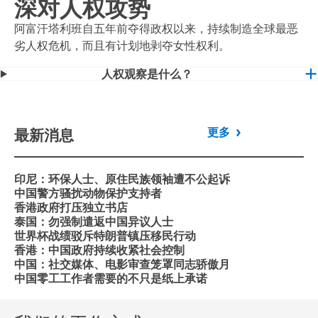
深对人权攻势
阿富汗塔利班自五年前夺得政权以来，持续制造全球最恶
劣人权危机，而且有计划地剥夺女性权利。
人权观察是什么？
最新消息
更多
印尼：环保人士、原住民族领袖遭不公起诉
中国警方骚扰动物保护支持者
香港政府打压独立书店
泰国：勿强制遣返中国异议人士
世界杯战绩驳斥特朗普镇压移民行动
香港：中国政府持续收紧社会控制
中国：社交媒体、电影审查笼罩同志骄傲月
中国零工工作者需要的不只是纸上承诺