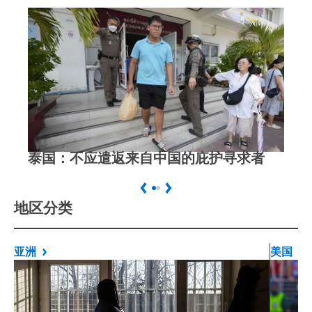
泰国：不应遣返来自中国的庇护寻求者
中
Previous
Next
地区分类
亚洲
美国