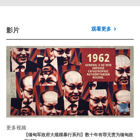
影片
观看更多
Play
更多视频
【缅甸军政府大规模暴行系列】数十年
Play video
【缅甸军政府大规模暴行系列】数十年有罪无责为缅甸政
有罪无责为缅甸政变铺路