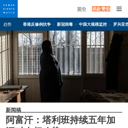
简中
捐款赞助
Open
Skip
Skip
趋势
香港反修例抗争
新冠病毒
中国大规模监控
罗兴亚
to
to
cookie
main
privacy
content
notice
新闻稿
阿富汗：塔利班持续五年加