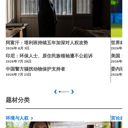
阿富汗：塔利班持续五年加深对人权攻势
世界杯
2026年 8月 3日
2026年 7
印尼：环保人士、原住民族领袖遭不公起诉
美国：
2026年 7月 28日
2026年 3月
中国警方骚扰动物保护支持者
委内瑞
2026年 7月 23日
2026年 1月
Previous
Next
题材分类
环境与人权
言论自