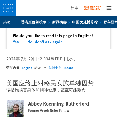
简中
捐款赞助
Open
Skip
Skip
趋势
香港反修例抗争
新冠病毒
中国大规模监控
罗兴亚
to
to
cookie
main
关闭
Would you like to read this page in English?
✕
privacy
content
Yes
No, don't ask again
notice
2024年 7月 29日 12:00AM EDT
|
快讯
语言选项
English
简体中文
繁體中文
Español
美国应终止对移民实施单独囚禁
该措施损害身体和精神健康，甚至可能致命
Abbey Koenning-Rutherford
Former Aryeh Neier Fellow