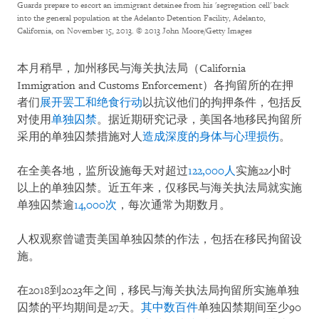
Guards prepare to escort an immigrant detainee from his 'segregation cell' back
into the general population at the Adelanto Detention Facility, Adelanto,
California, on November 15, 2013.
© 2013 John Moore/Getty Images
本月稍早，加州移民与海关执法局（California
Immigration and Customs Enforcement）各拘留所的在押
者们
展开罢工和绝食行动
以抗议他们的拘押条件，包括反
对使用
单独囚禁
。据近期研究记录，美国各地移民拘留所
采用的单独囚禁措施对人
造成深度的身体与心理损伤
。
在全美各地，监所设施每天对超过
122,000人
实施22小时
以上的单独囚禁。近五年来，仅移民与海关执法局就实施
单独囚禁逾
14,000次
，每次通常为期数月。
人权观察曾谴责美国单独囚禁的作法，包括在移民拘留设
施。
在2018到2023年之间，移民与海关执法局拘留所实施单独
囚禁的平均期间是27天。
其中数百件
单独囚禁期间至少90