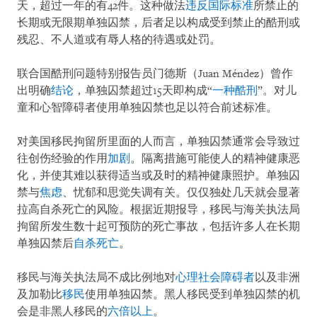
天，超过一年的有42件。这种做法
违反国际标准
所禁止的
长期或无限期单独囚禁，后者足以构成受到禁止的酷刑或
残忍、不人道或有辱人格的待遇或处罚。
联合国酷刑问题特别报告员门德斯（Juan Méndez）曾作
出明确
结论
，单独囚禁超过15天即构成“
一种酷刑
”。对儿
童和心智障碍者使用单独囚禁也足以符合前述标准。
对美国移民拘留所里面的人而言，单独囚禁通常会导致过
往创伤经验的作用
加剧
。隔离措施可能使人的精神健康恶
化，并使其难以获得适当或及时的精神健康照护。单独囚
禁与
焦虑
、忧郁和思觉失调有关。仅仅独处几天就会显著
拉高自杀死亡的风险。根据近期报导，移民与海关执法局
拘留所发生数十起可预防的死亡事故，包括许多人在长期
单独囚禁后
自杀死亡
。
移民与海关执法局不成比例地对
心理社会障碍者
以及非洲
及加勒比
移民
使用单独囚禁。黑人移民受到单独囚禁的机
会是非黑人移民的
六倍以上
。