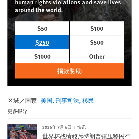
human rights violations and save lives
around the world.
$50
$100
$250
$500
$1000
Other
捐款赞助
区域／国家
美国
刑事司法
移民
更多报导
2026年 7月 6日
快讯
世界杯战绩驳斥特朗普镇压移民行