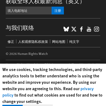
获取全球人权最新消息（英文）
注册
BlueSky
X
Faceboo
YouTu
Ins
与我们联络
Footer
修正
人权观察隐私权政策
网站地图
纯文字
menu
© 2026 Human Rights Watch
Human Rights Watch
| 350 Fifth Avenue, 34th Floor | New York,
NY
Human Rights Watch cookie preferences
We use cookies, tracking technologies, and third-party
10118-3299
USA
|
t
1.212.290.4700
analytics tools to better understand who is using the
Human Rights Watch
is a 501(C)(3) nonprofit registered in the US
website and improve your experience. By using our
under EIN: 13-2875808
website you are agreeing to this. Read our
privacy
policy
to find out what cookies are used for and how to
change your settings.