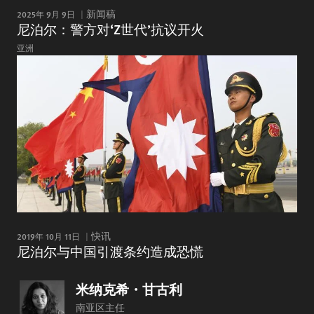
2025年 9月 9日
新闻稿
尼泊尔：警方对‘Z世代’抗议开火
亚洲
2019年 10月 11日
快讯
尼泊尔与中国引渡条约造成恐慌
米纳克希・甘古利
南亚区主任