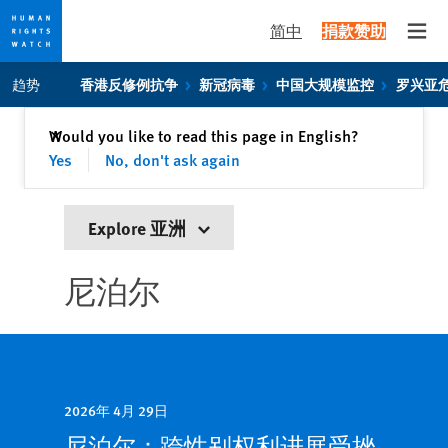
简中
捐款赞助
Open
Skip
Skip
趋势
香港反修例抗争
新冠病毒
中国大规模监控
罗兴亚
to
to
cookie
main
关闭
Would you like to read this page in English?
✕
privacy
content
Yes
No, don't ask again
notice
Explore 亚洲
尼泊尔
2026年 4月 29日
尼泊尔：跨性别权利进展受挫