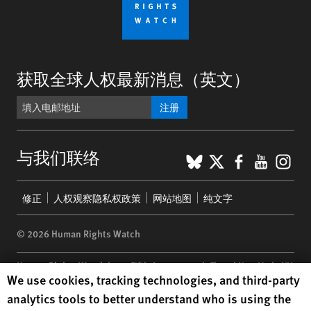
获取全球人权最新消息（英文）
注册
BlueSky
X
Faceboo
YouTu
Ins
与我们联络
Footer
修正
人权观察隐私权政策
网站地图
纯文字
menu
© 2026 Human Rights Watch
Human Rights Watch
| 350 Fifth Avenue, 34th Floor | New York,
NY
Human Rights Watch cookie preferences
We use cookies, tracking technologies, and third-party
10118-3299
USA
|
t
1.212.290.4700
analytics tools to better understand who is using the
Human Rights Watch
is a 501(C)(3) nonprofit registered in the US