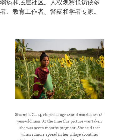
弱势和底层社区。人权观察也访谈多
者、教育工作者、警察和学者专家。
 M., 19,
Sharmila G., 14, eloped at age 12 and married an 18-
A girl plays in a
’s office
year-old man. At the time this picture was taken
Thirty-seven percent
ju M.
she was seven months pregnant. She said that
age 18, and 10 perc
man when
when rumors spread in her village about her
minimum age of mar