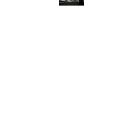
Tilmaya M., 18, eloped and married a 20-year-ol
 public park in Patan, Nepal.
man when she was 15. Her husband comes fro
 of girls in Nepal marry before
her village in Chitwan, Nepal. Tilmaya said whe
ent are married by age 15. The
she was 11 years old, her father took her out of
riage under Nepali law is 20