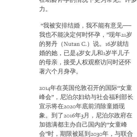
在幼龄怀孕的情况下更为常见。许多
力。
“我被安排结婚，我不能有意见──
我也不能决定何时怀孕，”现年21岁
的努丹（Nutan C.）说。16岁就结
婚的她，已是4岁女儿和1岁半儿子
的母亲，接受人权观察访问时还怀
著六个月身孕。
2014年在英国伦敦召开的国际“女童
峰会”，尼泊尔妇幼与社会福利部长
宣示将在2020年底前消除童婚现
象。到了2016年3月，尼泊尔政府在
加德满都主办自己国内的“女童峰
会”时，期限被延到2030年，与联合