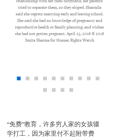
d a 20-
relationship with her then-boyfriend, her parents
years of age. April
. had an
tried to separate them, so they eloped. Sharmila
for Hu
 at the
said she regrets marrying early and leaving school.
arma for
She said she had no knowledge of pregnancy and
reproductive health or family planning, and wishes
she had not gotten pregnant. April 25, 2016 © 2016
Smita Sharma for Human Rights Watch
“免费”教育，许多穷人家的女孩辍
学打工，因为家里付不起附带费