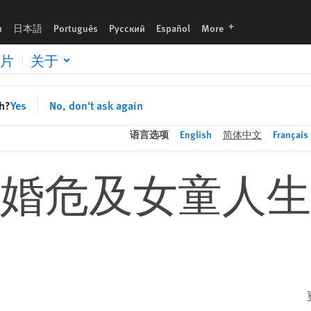
languages
h
日本語
Português
Русский
Español
More
片
关于
sh?
Yes
No, don't ask again
语言选项
English
简体中文
Français
婚危及女童人生