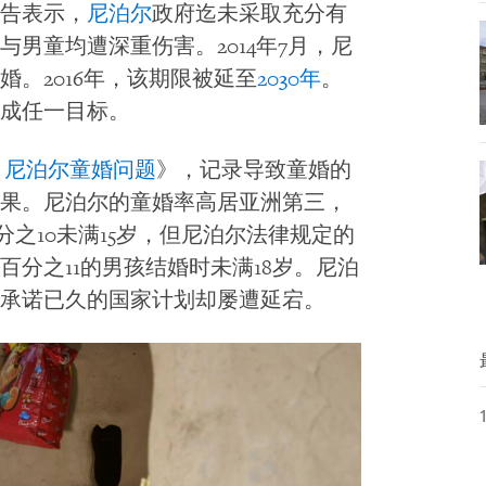
告表示，
尼泊尔
政府迄未采取充分有
男童均遭深重伤害。2014年7月，尼
婚。2016年，该期限被延至
2030年
。
成任一目标。
：尼泊尔童婚问题
》，记录导致童婚的
果。尼泊尔的童婚率高居亚洲第三，
分之10未满15岁，但尼泊尔法律规定的
百分之11的男孩结婚时未满18岁。尼泊
承诺已久的国家计划却屡遭延宕。