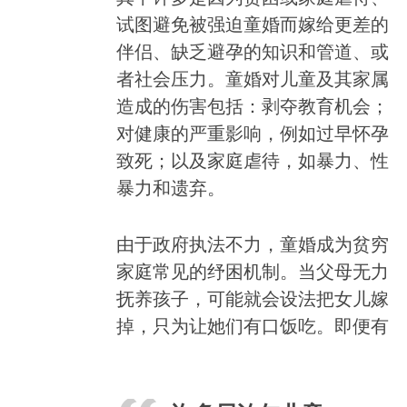
she was 15. Tilmaya M. eloped and marrie
year-old man at the age of 15. Sangeeta M
试图避免被强迫童婚而嫁给更差的
arranged marriage with a 20-year-old man
伴侣、缺乏避孕的知识和管道、或
age of 17. April 12, 2016. © 2016 Smita Sh
者社会压力。童婚对儿童及其家属
Human Rights Watch
造成的伤害包括：剥夺教育机会；
对健康的严重影响，例如过早怀孕
致死；以及家庭虐待，如暴力、性
暴力和遗弃。
由于政府执法不力，童婚成为贫穷
家庭常见的纾困机制。当父母无力
抚养孩子，可能就会设法把女儿嫁
掉，只为让她们有口饭吃。即便有