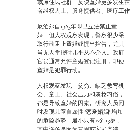
或原住民社群，反映童婚更多发生在
名维权人士、服务提供者、医疗工作
尼泊尔自1963年即已立法禁止童
婚，但人权观察发现，警察很少采
取行动阻止童婚或提出控告，尤其
当无人举报时几乎从不介入。政府
官员通常允许童婚登记注册，即便
童婚是犯罪行动。
人权观察发现，贫穷、缺乏教育机
会、童工、社会压力和嫁妆习俗，
都是导致童婚的因素。研究人员同
Manju M., 16, Tilmaya M., 18, and Sangeeta
时发现儿童自愿性“恋爱婚姻”增加
wait with their children outside of a doctor
in Chitwan, Nepal. The parents of Man
的危险趋势，最小只有12到13岁，
arranged her marriage to a 19-year-old 
其中许多是因为贫困或家庭虐待、