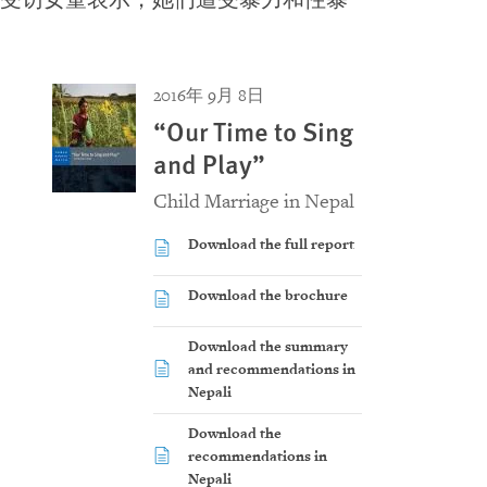
受访女童表示，她们遭受暴力和性暴
2016年 9月 8日
“Our Time to Sing
and Play”
Child Marriage in Nepal
Download the full report
Download the brochure
Download the summary
and recommendations in
Nepali
Download the
recommendations in
Nepali