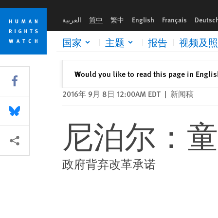
Skip
Skip
尼泊尔：童婚危及女童人生前途
to
to
العربية
简中
繁中
English
Français
Deutsc
cookie
main
privacy
content
国家
主题
报告
视频及照
notice
关闭
Would you like to read this page in Engli
✕
Share this via Facebook
2016年 9月 8日 12:00AM EDT
|
新闻稿
Share this via Bluesky
尼泊尔：童
More sharing options
政府背弃改革承诺