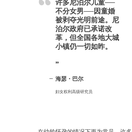
许多尼泊尔儿童──
不分女男──因童婚
被剥夺光明前途。尼
泊尔政府已承诺改
革，但全国各地大城
小镇仍一切如昨。
海瑟・巴尔
妇女权利高级研究员