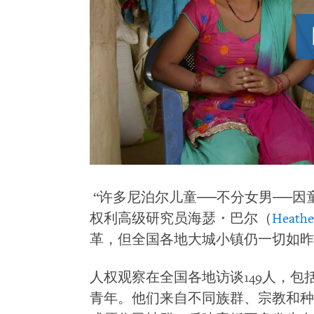
“许多尼泊尔儿童──不分女男──因
权利高级研究员海瑟・巴尔（
Heathe
革，但全国各地大城小镇仍一切如昨
人权观察在全国各地访谈149人，包
青年。他们来自不同族群、宗教和种