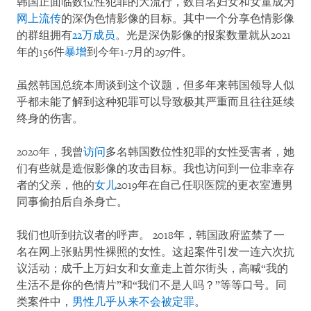
韩国正面临数位性犯罪的大流行，数百名妇女和女童成为
网上流传
的深伪色情影像的目标。其中一个分享色情影像
的群组拥有
22万成员
。光是深伪影像的报案数量就从2021
年的156件
暴增
到今年1-7月的297件。
虽然韩国总统本周谈到这个议题，但多年来韩国领导人似
乎都未能了解到这种犯罪可以导致极其严重而且往往延续
终身的伤害。
2020年，我曾
访问
多名韩国数位性犯罪的女性受害者，她
们有些就是造假影像的攻击目标。我也访问到一位非幸存
者的父亲，他的
女儿
2019年在自己任职医院的更衣室遭男
同事偷拍后自杀身亡。
我们也听到抗议者的呼声。 2018年，韩国政府监禁了一
名在网上张贴男性裸照的女性。这起案件引发一连六次抗
议活动；成千上万妇女和女童走上首尔街头，高喊“我的
生活不是你的色情片”和“我们不是人吗？”等等口号。同
类案件中，
男性几乎从来不会被定罪
。