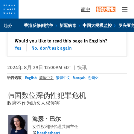
简中
捐款赞助
Open
Skip
Skip
趋势
香港反修例抗争
新冠病毒
中国大规模监控
罗兴亚
to
to
cookie
main
关闭
Would you like to read this page in English?
✕
privacy
content
Yes
No, don't ask again
notice
2024年 8月 29日 12:00AM EDT
|
快讯
语言选项
English
简体中文
繁體中文
Français
한국어
韩国数位深伪性犯罪危机
政府不作为助长人权侵害
海瑟・巴尔
女性权利部代理共同主任
heatherbarr1