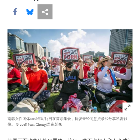
heatherbarr1
Share this via Facebook
Share this via Bluesky
More sharing options
Click to
南韩女性团体2018年8月4日在首尔集会，抗议未经同意摄录和分享私密影
像。
© 2018 Jean Chung/盖帝影像