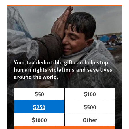
Your tax deductible gift can help stop
human rights violations and save lives
around the world.
$50
$100
$250
$500
$1000
Other