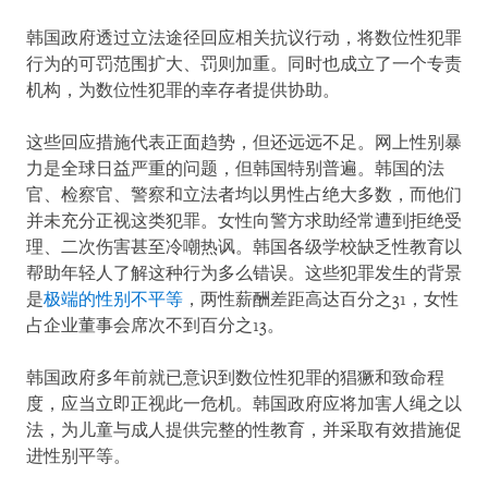
韩国政府透过立法途径回应相关抗议行动，将数位性犯罪
行为的可罚范围扩大、罚则加重。同时也成立了一个专责
机构，为数位性犯罪的幸存者提供协助。
这些回应措施代表正面趋势，但还远远不足。网上性别暴
力是全球日益严重的问题，但韩国特别普遍。韩国的法
官、检察官、警察和立法者均以男性占绝大多数，而他们
并未充分正视这类犯罪。女性向警方求助经常遭到拒绝受
理、二次伤害甚至冷嘲热讽。韩国各级学校缺乏性教育以
帮助年轻人了解这种行为多么错误。这些犯罪发生的背景
是
极端的性别不平等
，两性薪酬差距高达百分之31，女性
占企业董事会席次不到百分之13。
韩国政府多年前就已意识到数位性犯罪的猖獗和致命程
度，应当立即正视此一危机。韩国政府应将加害人绳之以
法，为儿童与成人提供完整的性教育，并采取有效措施促
进性别平等。