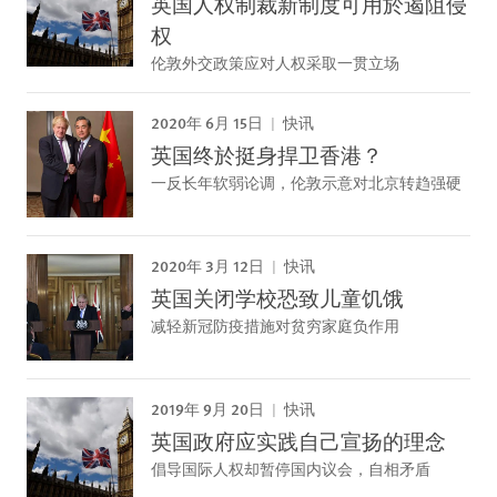
英国人权制裁新制度可用於遏阻侵
权
伦敦外交政策应对人权采取一贯立场
2020年 6月 15日
快讯
英国终於挺身捍卫香港？
一反长年软弱论调，伦敦示意对北京转趋强硬
2020年 3月 12日
快讯
英国关闭学校恐致儿童饥饿
减轻新冠防疫措施对贫穷家庭负作用
2019年 9月 20日
快讯
英国政府应实践自己宣扬的理念
倡导国际人权却暂停国内议会，自相矛盾