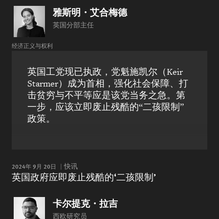
雅斯明・艾合梅德
英国分部主任
经济正义与权利
英国工党现已执政，党魁施凯尔（Keir
Starmer）成为首相，强化社会保障、打
击贫穷与不平等应是该党当务之急。第
一步，应该立即废止残酷的“二孩限制”
政策。
2024年 9月 20日
快讯
英国政府应即废止残酷的‘二孩限制’
卡尔提克・拉吉
西欧研究员