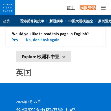
简中
捐款赞助
Open
Skip
Skip
趋势
香港反修例抗争
新冠病毒
中国大规模监控
罗兴亚
to
to
cookie
main
关闭
Would you like to read this page in English?
✕
privacy
content
Yes
No, don't ask again
notice
Explore 欧洲和中亚
英国
2026年 1月 27日
施纪贤访中应倡导人权