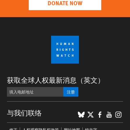
DONATE NOW
获取全球人权最新消息（英文）
注册
BlueSky
X
Faceboo
YouTu
Ins
与我们联络
Footer
修正
人权观察隐私权政策
网站地图
纯文字