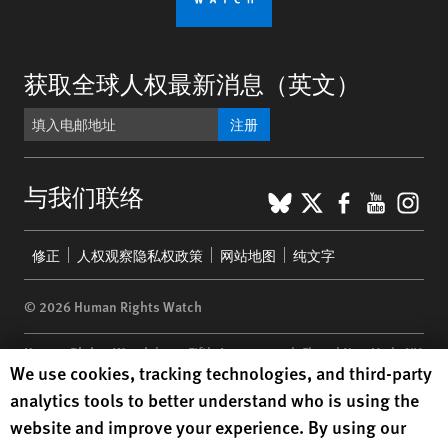
获取全球人权最新消息（英文）
注册
BlueSky
X
Faceboo
YouTu
Ins
与我们联络
Footer
修正
人权观察隐私权政策
网站地图
纯文字
menu
© 2026 Human Rights Watch
Human Rights Watch
| 350 Fifth Avenue, 34th Floor | New York,
NY
Human Rights Watch cookie preferences
We use cookies, tracking technologies, and third-party
10118-3299
USA
|
t
1.212.290.4700
analytics tools to better understand who is using the
Human Rights Watch
is a 501(C)(3) nonprofit registered in the US
website and improve your experience. By using our
under EIN: 13-2875808