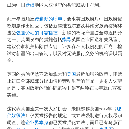
成为中国
新疆
地区人权侵犯的共犯或从中牟利。
此一举措顺应
跨党派的呼声
，要求英国政府对中国政府侵
权加剧作出回应，包括新疆维吾尔族及其他突厥裔穆斯林
遭受
强迫劳动的可靠指控
。新疆的棉花产量占全球近四分
之一。英国发布的措施包括
指导
英国企业回避相关风险，
建议公家机关排除供应链上证实存在人权侵犯的厂商，检
讨对新疆的出口管制，以及对无法履行义务的机构课以罚
金。
英国的措施仍然不及加拿大和
美国
最近加强的政策，即禁
止进口全部或部分经由强迫劳动生产的商品。更令人失望
的是，英国政府的“新”措施当中竟有两项在去年就已宣布
实施。
这代表英国坐失一次大好机会，未能超越英国2015年《
现
代奴役法
》仅要求报告的规定，或立法强制进行人权尽职
调查。连
企业界本身
都已要求强化立法，而且已有马莎百