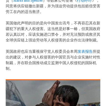
货（
Marks and Spencer
）等数家公司签署《
行动呼吁
》，
同意将供应链撤出新疆，并为强迫劳动提供包括赔偿受害
劳工在内的适当救济。
英国做此声明的目的是向中国发出讯号，不再容忍其在新
疆犯下的重大人权侵害。这当然是好事一椿，但英国政府
若认真以对，应该实施进口禁令，并对无法预防或救济其
全球供应链上强迫劳动等人权侵害的企业作出法律制裁。
英国政府也应当重视保守党人权委员会本周
发表报告
所提
出的建议，对参与人权侵害的中国官员与企业实施针对性
制裁，并在联合国推动成立监测中国人权侵犯的国际机
制。