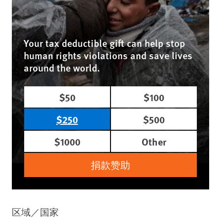
Your tax deductible gift can help stop
human rights violations and save lives
around the world.
$50
$100
$250
$500
$1000
Other
捐款赞助
区域／国家