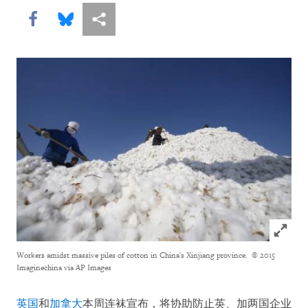
Share this via Facebook
Share this via Bluesky
More sharing options
Click to
Workers amidst massive piles of cotton in China's Xinjiang province.
© 2015
Imaginechina via AP Images
英国
和
加拿大
本周连袜宣布，将协助防止英、加两国企业