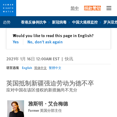
简中
捐款赞助
Open
Skip
Skip
趋势
香港反修例抗争
新冠病毒
中国大规模监控
罗兴亚
to
to
cookie
main
关闭
Would you like to read this page in English?
✕
privacy
content
Yes
No, don't ask again
notice
2021年 1月 16日 12:00AM EST
|
快讯
语言选项
English
简体中文
繁體中文
英国抵制新疆强迫劳动为德不卒
应对中国在该区侵权的新措施尚不充分
雅斯明・艾合梅德
Former 英国分部主任