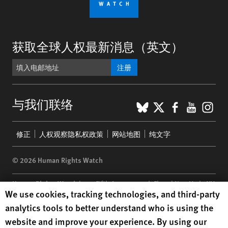
获取全球人权最新消息（英文）
注册
BlueSky
X
Faceboo
YouTu
Ins
与我们联络
Footer
修正
人权观察隐私权政策
网站地图
纯文字
menu
© 2026 Human Rights Watch
Human Rights Watch
| 350 Fifth Avenue, 34th Floor | New York,
NY
Human Rights Watch cookie preferences
We use cookies, tracking technologies, and third-party
10118-3299
USA
|
t
1.212.290.4700
analytics tools to better understand who is using the
Human Rights Watch
is a 501(C)(3) nonprofit registered in the US
website and improve your experience. By using our
under EIN: 13-2875808