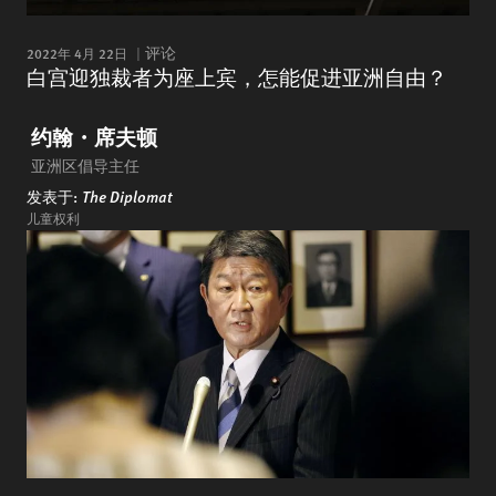
2022年 4月 22日
评论
白宫迎独裁者为座上宾，怎能促进亚洲自由？
约翰・席夫顿
亚洲区倡导主任
发表于:
The Diplomat
儿童权利