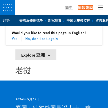
简中
捐款赞助
Open
Skip
Skip
趋势
香港反修例抗争
新冠病毒
中国大规模监控
罗兴亚
to
to
cookie
main
关闭
Would you like to read this page in English?
✕
privacy
content
Yes
No, don't ask again
notice
Explore 亚洲
老挝
2024年 5月 15日
泰国：针对外国异议人士、难