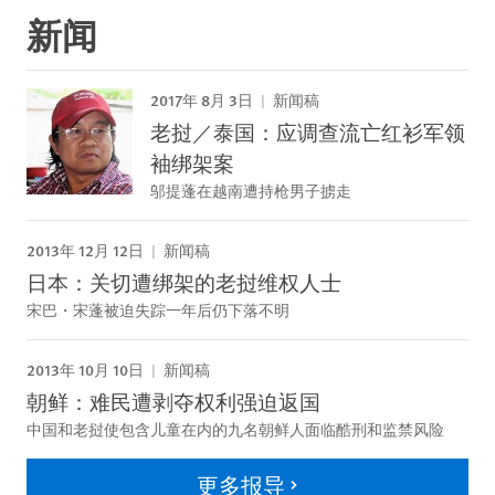
新闻
2017年 8月 3日
新闻稿
老挝／泰国：应调查流亡红衫军领
袖绑架案
邬提蓬在越南遭持枪男子掳走
2013年 12月 12日
新闻稿
日本：关切遭绑架的老挝维权人士
宋巴・宋蓬被迫失踪一年后仍下落不明
2013年 10月 10日
新闻稿
朝鲜：难民遭剥夺权利强迫返国
中国和老挝使包含儿童在内的九名朝鲜人面临酷刑和监禁风险
更多报导