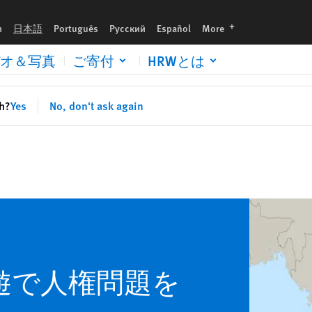
languages
h
日本語
Português
Русский
Español
More
オ＆写真
ご寄付
HRWとは
sh?
Yes
No, don't ask again
遊で人権問題を