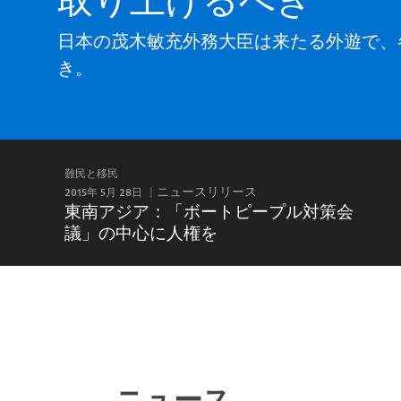
日本の茂木敏充外務大臣は来たる外遊で、
き。
難民と移民
2015年 5月 28日
ニュースリリース
東南アジア：「ボートピープル対策会
議」の中心に人権を
ニュース