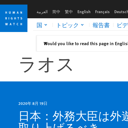
Skip
Skip
to
to
العربية
简中
繁中
English
Français
Deutsc
cookie
main
privacy
content
国
トピック
報告書
ビデ
notice
閉じる
Would you like to read this page in Engli
✕
ラオス
2020年 8月 19日
日本：外務大臣は外
取り上げるべき