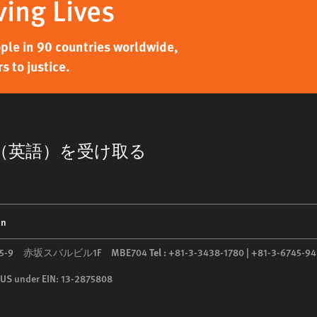
ving Lives
ple in 90 countries worldwide,
 to justice.
（英語）を受け取る
on
5-5-9 赤坂スバルビル1F MBE704
Tel :
+81-3-3438-1780 | +81-3-6745-94
he US under EIN: 13-2875808