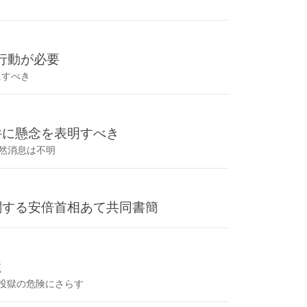
行動が必要
にすべき
件に懸念を表明すべき
依然消息は不明
関する安倍首相あて共同書簡
還
投獄の危険にさらす