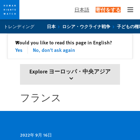
日本語
寄付をする
Open
Skip
Skip
トレンディング
日本
ロシア・ウクライナ戦争
子どもの権
to
to
cookie
main
閉じる
Would you like to read this page in English?
✕
privacy
content
Yes
No, don't ask again
notice
Explore ヨーロッパ・中央アジア
フランス
2022年 9月 16日