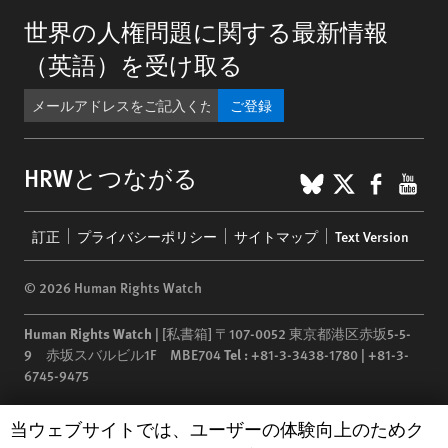
世界の人権問題に関する最新情報
（英語）を受け取る
ご登録
BlueSky
X
Faceb
You
HRWとつながる
Footer
訂正
プライバシーポリシー
サイトマップ
Text Version
menu
© 2026 Human Rights Watch
Human Rights Watch
| [私書箱] 〒107-0052 東京都港区赤坂5-5-
9 赤坂スバルビル1F MBE704
Tel :
+81-3-3438-1780 | +81-3-
6745-9475
Human Rights Watch
is a 501(C)(3) nonprofit registered in the US
Human Rights Watch cookie preferences
当ウェブサイトでは、ユーザーの体験向上のためク
under EIN: 13-2875808