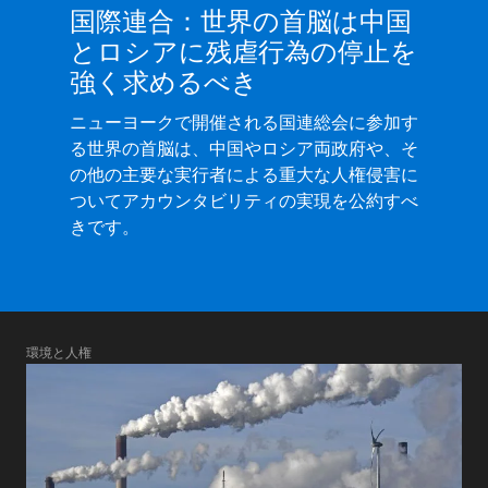
国際連合：世界の首脳は中国
とロシアに残虐行為の停止を
強く求めるべき
ニューヨークで開催される国連総会に参加す
る世界の首脳は、中国やロシア両政府や、そ
の他の主要な実行者による重大な人権侵害に
ついてアカウンタビリティの実現を公約すべ
きです。
環境と人権