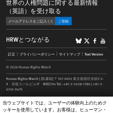
世界の人権問題に関する最新情報
（英語）を受け取る
ご登録
BlueSky
X
Faceb
You
HRWとつながる
Footer
訂正
プライバシーポリシー
サイトマップ
Text Version
menu
© 2026 Human Rights Watch
Human Rights Watch
| [私書箱] 〒107-0052 東京都港区赤坂5-5-
9 赤坂スバルビル1F MBE704
Tel :
+81-3-3438-1780 | +81-3-
6745-9475
Human Rights Watch
is a 501(C)(3) nonprofit registered in the US
Human Rights Watch cookie preferences
当ウェブサイトでは、ユーザーの体験向上のためク
under EIN: 13-2875808
ッキーを使用しています。お客様は、ヒューマン・