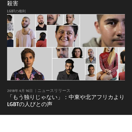
殺害
LGBTの権利
2018年 4月 16日
ニュースリリース
「もう独りじゃない」：中東や北アフリカより
LGBTの人びとの声