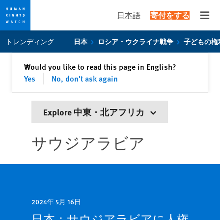
日本語
寄付をする
Open
Skip
Skip
トレンディング
日本
ロシア・ウクライナ戦争
子どもの権
to
to
cookie
main
閉じる
Would you like to read this page in English?
✕
privacy
content
Yes
No, don't ask again
notice
Explore 中東・北アフリカ
サウジアラビア
2024年 5月 16日
日本：サウジアラビアに人権